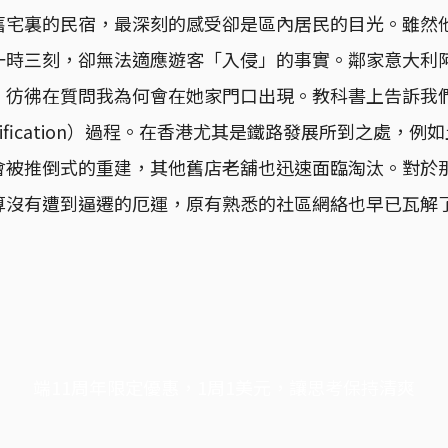
舊宅裏的民宿，最深刻的感受卻是區內居民的目光。雖然
一時三刻，卻無法適應遊客「入侵」的事實。鄰家意大利
，彷彿在質問我為何會在她家門口出現。教科書上告訴我
rification）過程。在香港尤其是鐵路發展所到之處，
會被推倒式的重建，其他舊店老舖也迅速面臨淘汰。對於
算沒有遭到逼遷的厄運，原有熟悉的社區網絡也早已瓦解
端11周年限定優惠，1周1美元，讓思考保持清爽