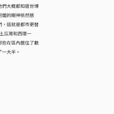
他們大概都知道世博
阿嬤的眼神依然慈
們，這就是都市更替
例如土瓜灣和西環一
那些在區內居住了數
了一大半。