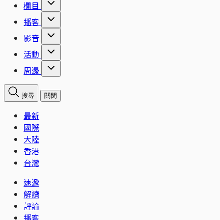
欄目
播客
影音
活動
周邊
搜尋
關閉
最新
國際
大陸
香港
台灣
速遞
解讀
評論
播客