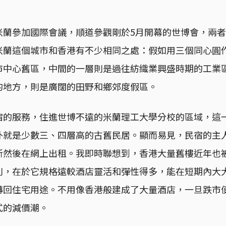
米蘭參加國際會議，順道參觀剛於5月開幕的世博會，兩
米蘭這個城市和香港有不少相同之處：假如用三個同心圓
市中心舊區，中間的一層則是過往紡織業興盛時期的工業
的地方，則是廣闊的田野和鄉郊度假區。
宿的服務，住進世博不遠的米蘭理工大學分校的區域，這
外就是少數三、四層高的古舊民居。顯而易見，民宿的主
新然後在網上出租。我即時聯想到，香港大量舊樓近年也
別，在於它規格遠較酒店靈活和彈性得多，能在短期內大
轉回住宅用途。不用像香港般建成了大量酒店，一旦跌市
式的減價潮。