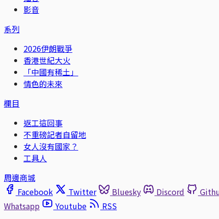
影音
系列
2026伊朗戰爭
香港世紀大火
「中國有稀土」
情色的未來
欄目
返工這回事
不重磅記者自留地
女人沒有國家？
工具人
周邊商城
Facebook
Twitter
Bluesky
Discord
Gith
Whatsapp
Youtube
RSS