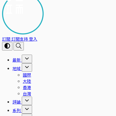
訂閱
訂閱支持
登入
最新
地域
國際
大陸
香港
台灣
評論
系列