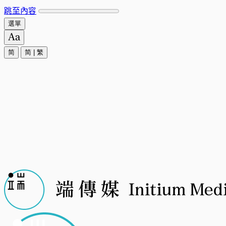
跳至內容
選單
简
简
|
繁