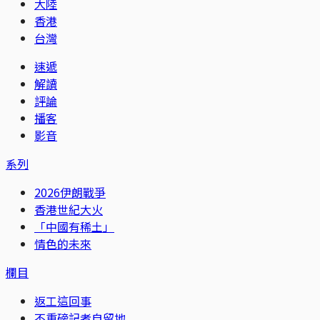
大陸
香港
台灣
速遞
解讀
評論
播客
影音
系列
2026伊朗戰爭
香港世紀大火
「中國有稀土」
情色的未來
欄目
返工這回事
不重磅記者自留地