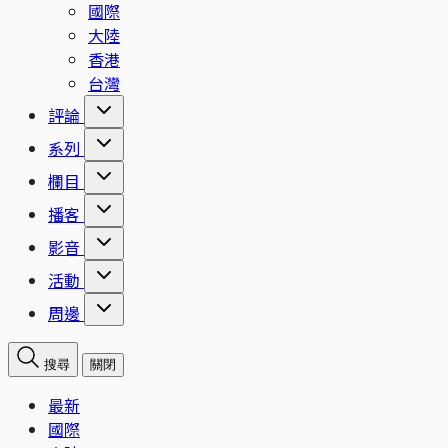
國際
大陸
香港
台灣
評論
系列
欄目
播客
影音
活動
周邊
搜尋
關閉
最新
國際