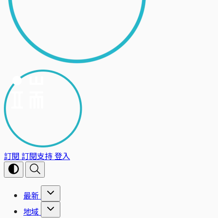
訂閱
訂閱支持
登入
最新
地域