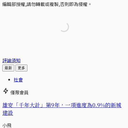
編輯部授權,請勿轉載或複製,否則即為侵權。
評論須知
最新
更多
社會
僅限會員
​​雄安「千年大計」第9年，一項進度為0.9%的新城
建設
小飛