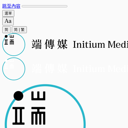
跳至內容
選單
简
简
|
繁