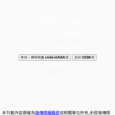
你的支持，不可或缺
成為會員，閱讀全文，領取專屬權益
選擇守護方案 + 華爾街日報或紐約時報
年付・周年特惠
US$6.5
US$4
/月
月付
US$8
/月
立即解鎖全文
已是會員？
登入
本刊載內容版權為
端傳媒編輯部
或相關單位所有,未經端傳媒