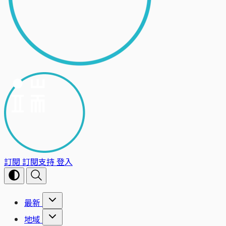
訂閱
訂閱支持
登入
最新
地域