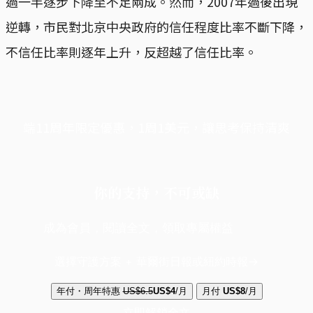
過一半逐步下降至不足兩成。然而，2007年過後出現
逆轉，市民對北京中央政府的信任程度比率不斷下降，
不信任比率則逐年上升，反超越了信任比率。
端11周年限定優惠，1周1美元，讓思考保持清爽
你的支持，不可或缺
成為會員，閱讀全文，領取專屬權益
選擇守護方案 + 華爾街日報或紐約時報
年付・周年特惠
US$6.5
US$4
/月
月付
US$8
/月
立即解鎖全文