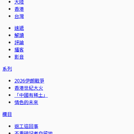
大陸
香港
台灣
速遞
解讀
評論
播客
影音
系列
2026伊朗戰爭
香港世紀大火
「中國有稀土」
情色的未來
欄目
返工這回事
不重磅記者自留地