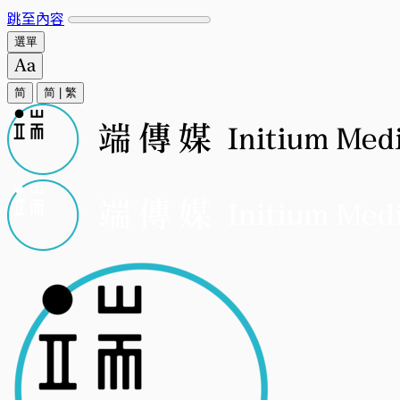
跳至內容
選單
简
简
|
繁