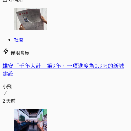
社會
僅限會員
​​雄安「千年大計」第9年，一項進度為0.9%的新城
建設
小飛
2 天前