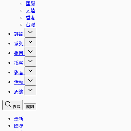
國際
大陸
香港
台灣
評論
系列
欄目
播客
影音
活動
周邊
搜尋
關閉
最新
國際