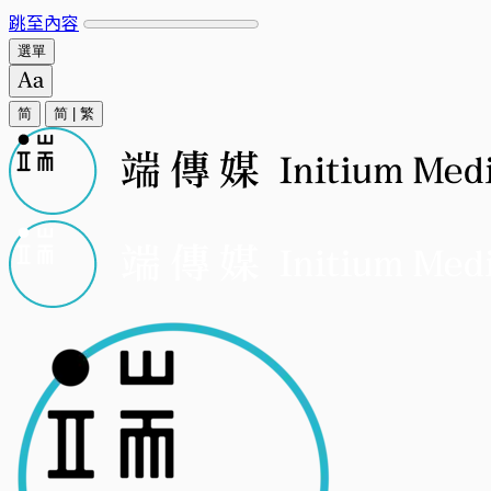
跳至內容
選單
简
简
|
繁