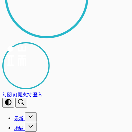
訂閱
訂閱支持
登入
最新
地域