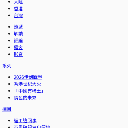
大陸
香港
台灣
速遞
解讀
評論
播客
影音
系列
2026伊朗戰爭
香港世紀大火
「中國有稀土」
情色的未來
欄目
返工這回事
不重磅記者自留地