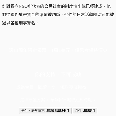
針對獨立NGO所代表的公民社會的制度性牢籠已經建成，他
們從國外獲得資金的渠道被切斷，他們的日常活動隨時可能被
冠以各種刑事罪名。
端11周年限定優惠，1周1美元，讓思考保持清爽
你的支持，不可或缺
成為會員，閱讀全文，領取專屬權益
選擇守護方案 + 華爾街日報或紐約時報
年付・周年特惠
US$6.5
US$4
/月
月付
US$8
/月