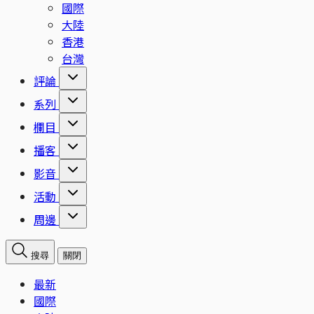
國際
大陸
香港
台灣
評論
系列
欄目
播客
影音
活動
周邊
搜尋
關閉
最新
國際