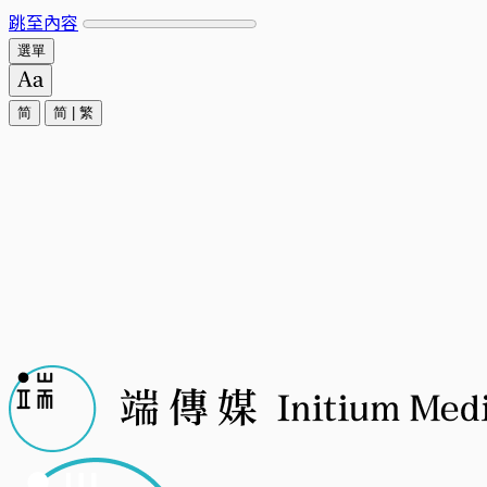
跳至內容
選單
简
简
|
繁