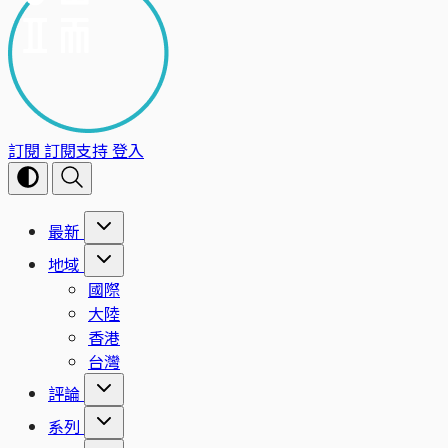
訂閱
訂閱支持
登入
最新
地域
國際
大陸
香港
台灣
評論
系列