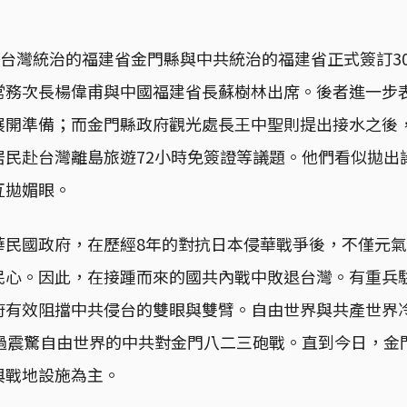
屬台灣統治的福建省金門縣與中共統治的福建省正式簽訂3
常務次長楊偉甫與中國福建省長蘇樹林出席。後者進一步
展開準備；而金門縣政府觀光處長王中聖則提出接水之後
居民赴台灣離島旅遊72小時免簽證等議題。他們看似拋出
互拋媚眼。
華民國政府，在歷經8年的對抗日本侵華戰爭後，不僅元
民心。因此，在接踵而來的國共內戰中敗退台灣。有重兵
有效阻擋中共侵台的雙眼與雙臂。自由世界與共產世界冷戰
生過震驚自由世界的中共對金門八二三砲戰。直到今日，金
與戰地設施為主。