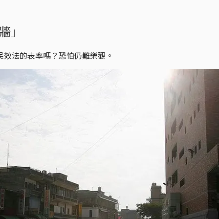
牆」
民效法的表率嗎？恐怕仍難樂觀。