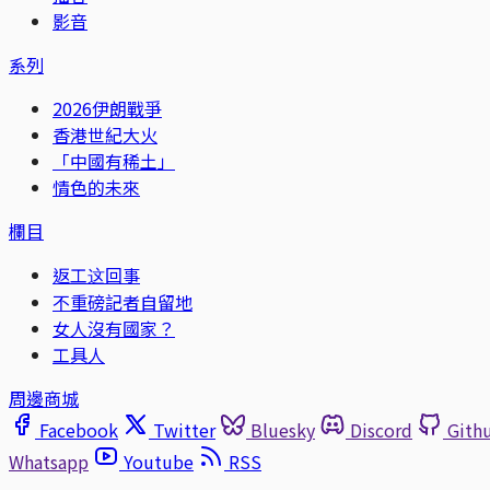
影音
系列
2026伊朗戰爭
香港世紀大火
「中國有稀土」
情色的未來
欄目
返工这回事
不重磅記者自留地
女人沒有國家？
工具人
周邊商城
Facebook
Twitter
Bluesky
Discord
Gith
Whatsapp
Youtube
RSS