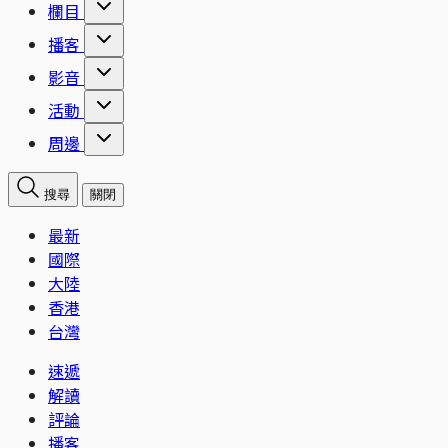
欄目
播客
影音
活動
周邊
搜尋
關閉
最新
國際
大陸
香港
台灣
速遞
解讀
評論
播客