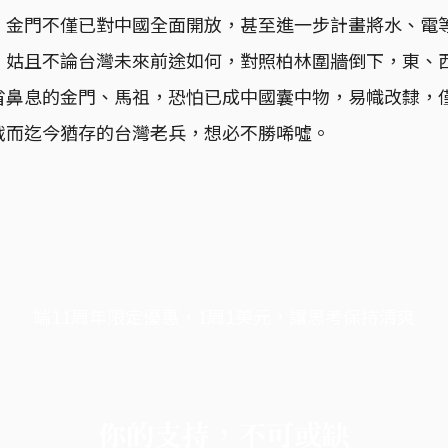
，金門不僅已對中國全面開放，甚至進一步計畫將水、電
。姑且不論台灣未來前途如何，對照柏林圍牆倒下，東、
省鼻息的金門、馬祖，恐怕已成中國囊中物，易幟改隸，
戰而迄今猶存的台灣老兵，想必不勝唏噓。
端11周年限定優惠，1周1美元，讓思考保持清爽
你的支持，不可或缺