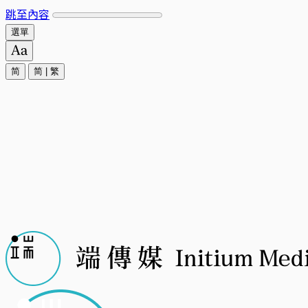
跳至內容
選單
简
简
|
繁