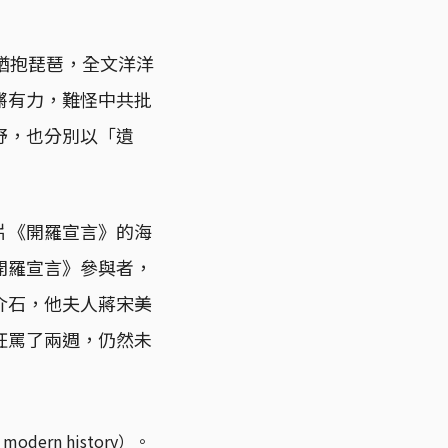
猶抱琵琶，全文洋洋
鏘有力，難怪中共批
野，也分別以「遺
片《開羅宣言》的海
開羅宣言》參與者，
介石，他夫人蔣宋美
狂罵了兩週，仍然未
dern history）。