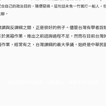
配合自己的政治目的，隨便惡搞。這句話未免一竹篙打一船人，
註腳。
微調與反課綱之間，正是很好的例子。儘管台灣有學者說
在於黑箱作業，推出之前諮詢過程不足，然而在目前台灣
箱作業，經常有之，台灣課綱的最大爭議，始終是中華民
端11周年限定優惠，1周1美元，讓思考保持清爽