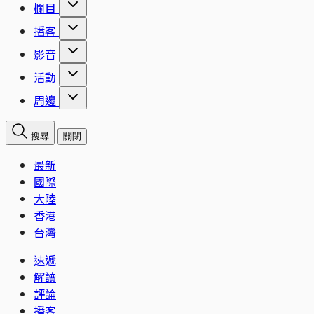
欄目
播客
影音
活動
周邊
搜尋
關閉
最新
國際
大陸
香港
台灣
速遞
解讀
評論
播客