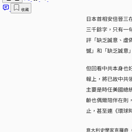
收藏
日本首相安倍晉三
三千餘字，只有一
評「缺乏誠意、虛
憾」和「缺乏誠意
但回看中共本身也
報上，將已故中共
主要是時任美國總
齡也偶爾陪伴在則
止，甚至連《環球
意大利史學家克羅奇（Bene