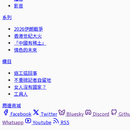
影音
系列
2026伊朗戰爭
香港世紀大火
「中國有稀土」
情色的未來
欄目
返工這回事
不重磅記者自留地
女人沒有國家？
工具人
周邊商城
Facebook
Twitter
Bluesky
Discord
Gith
Whatsapp
Youtube
RSS