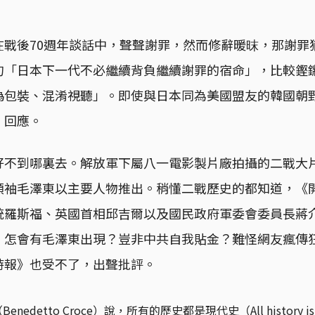
在戰後70週年談話中，聲聲謝罪，然而修辭暖昩，那謝罪
句「日本下一代不必繼續背負繼續謝罪的宿命」，比較鏗
偽包裝、混淆視聽」。即使與日本同為美國盟友的韓國朝
」回應。
好不到哪裏去。解放軍下屬八一電影製片廠拍攝的二戰大
領袖毛澤東以主要人物推出。稍懂二戰歷史的都知道，《
統羅斯福、英國首相邱吉爾以及國民政府軍委會委員長蔣
，怎會有毛澤東出現？豈非中共自我貼金？難怪網友瘋傳
時報》也受不了，出聲批評。
detto Croce）說，所有的歷史都是現代史（All history is mo