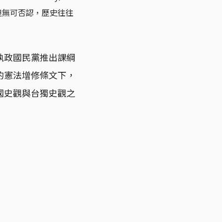
但無可否認，歷史往往
執政國民黨推出課綱
的憲法增修條文下，
國史觀與台獨史觀之