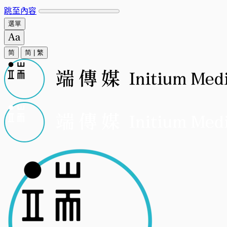
跳至內容
選單
简
简
|
繁