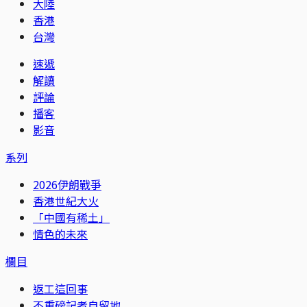
大陸
香港
台灣
速遞
解讀
評論
播客
影音
系列
2026伊朗戰爭
香港世紀大火
「中國有稀土」
情色的未來
欄目
返工這回事
不重磅記者自留地