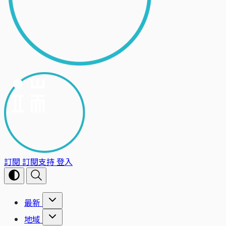
訂閱
訂閱支持
登入
最新
地域