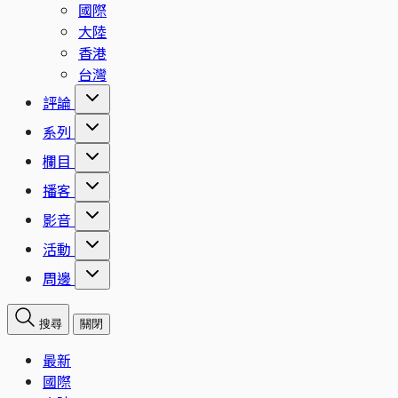
國際
大陸
香港
台灣
評論
系列
欄目
播客
影音
活動
周邊
搜尋
關閉
最新
國際