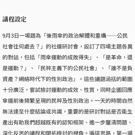
議程設定
9月3日一場題為「後雨傘的政治解體和重構──公民
社會往何處去？」的社運研討會，設訂了四場主題各異
的對話，包括「雨傘運動的成敗得失」、「是革命，還
是運動？」、「民粹主義下的公民社會」、「誰不是負
資產？網絡時代下的性別政治」。這些議題涵括的範圍
十分廣泛，嘗試檢討運動的成效、性質，同時企圖回應
傘運前後頻繁呈現的民粹及性別政治。一天的時間自然
無法達至什麼結論或共識，重要的是研討對話是否能生
產出有助我們超越既有的認知框架、進一步釐清問題、
深化反思的議程和開拓檢討的視角。循這思路，第一場