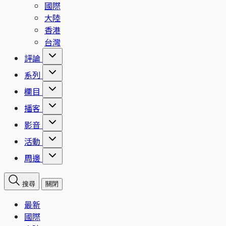
國際
大陸
香港
台灣
評論
系列
欄目
播客
影音
活動
周邊
搜尋
關閉
最新
國際