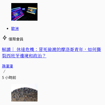
歐洲
僅限會員
解讀｜
休達危機：冒死偷渡的摩洛哥青年，如何撕
裂西班牙邊境和政治？
孫漫漫
5 小時前