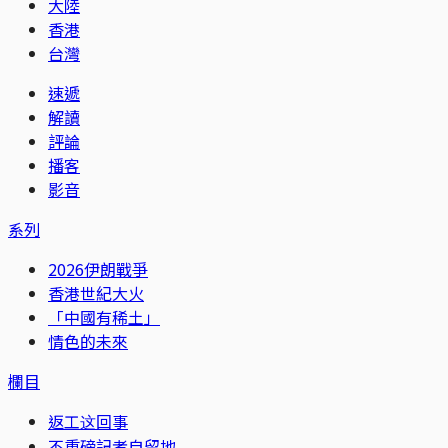
大陸
香港
台灣
速遞
解讀
評論
播客
影音
系列
2026伊朗戰爭
香港世紀大火
「中國有稀土」
情色的未來
欄目
返工这回事
不重磅記者自留地