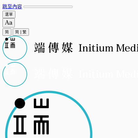
跳至內容
選單
简
简
|
繁