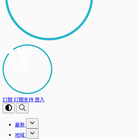
訂閱
訂閱支持
登入
最新
地域