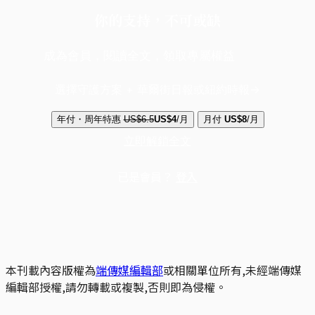
你的支持，不可或缺
成為會員，閱讀全文，領取專屬權益
選擇守護方案 + 華爾街日報或紐約時報
年付・周年特惠
US$6.5
US$4
/月
月付
US$8
/月
立即解鎖全文
已是會員？
登入
本刊載內容版權為
端傳媒編輯部
或相關單位所有,未經端傳媒
編輯部授權,請勿轉載或複製,否則即為侵權。