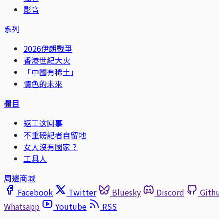
影音
系列
2026伊朗戰爭
香港世紀大火
「中國有稀土」
情色的未來
欄目
返工这回事
不重磅記者自留地
女人沒有國家？
工具人
周邊商城
Facebook
Twitter
Bluesky
Discord
Gith
Whatsapp
Youtube
RSS