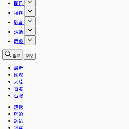
欄目
播客
影音
活動
周邊
搜尋
關閉
最新
國際
大陸
香港
台灣
速遞
解讀
評論
播客