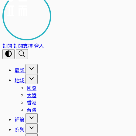
訂閱
訂閱支持
登入
最新
地域
國際
大陸
香港
台灣
評論
系列