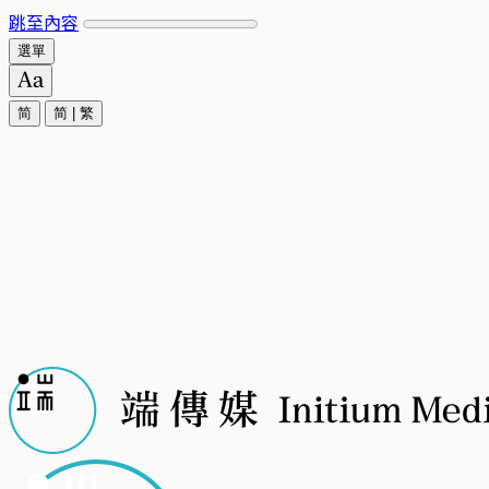
跳至內容
選單
简
简
|
繁