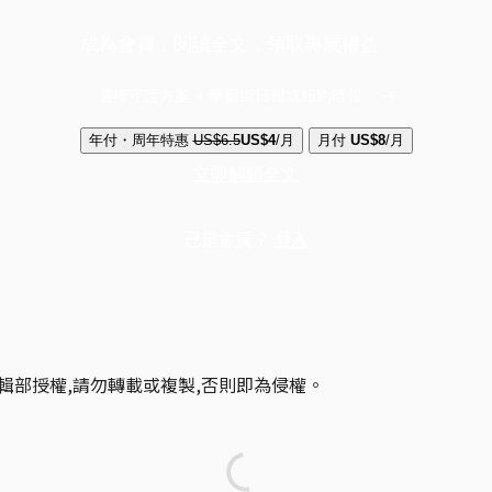
成為會員，閱讀全文，領取專屬權益
選擇守護方案 + 華爾街日報或紐約時報
年付・周年特惠
US$6.5
US$4
/月
月付
US$8
/月
立即解鎖全文
已是會員？
登入
輯部授權,請勿轉載或複製,否則即為侵權。