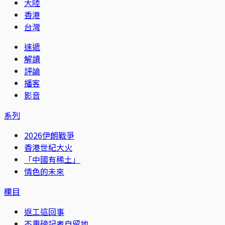
大陸
香港
台灣
速遞
解讀
評論
播客
影音
系列
2026伊朗戰爭
香港世紀大火
「中國有稀土」
情色的未來
欄目
返工這回事
不重磅記者自留地