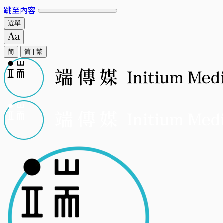
跳至內容
選單
简
简
|
繁