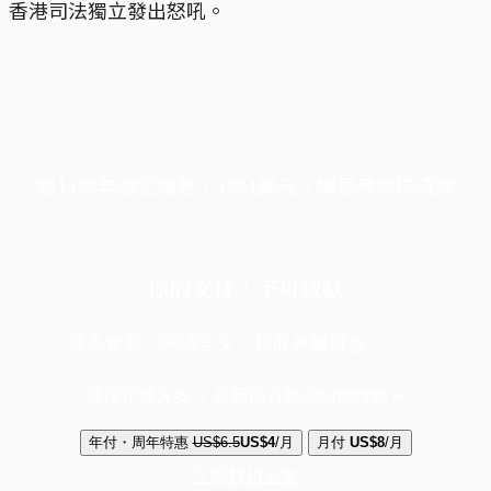
香港司法獨立發出怒吼。
端11周年限定優惠，1周1美元，讓思考保持清爽
你的支持，不可或缺
成為會員，閱讀全文，領取專屬權益
選擇守護方案 + 華爾街日報或紐約時報
年付・周年特惠
US$6.5
US$4
/月
月付
US$8
/月
立即解鎖全文