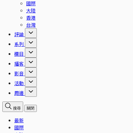
國際
大陸
香港
台灣
評論
系列
欄目
播客
影音
活動
周邊
搜尋
關閉
最新
國際