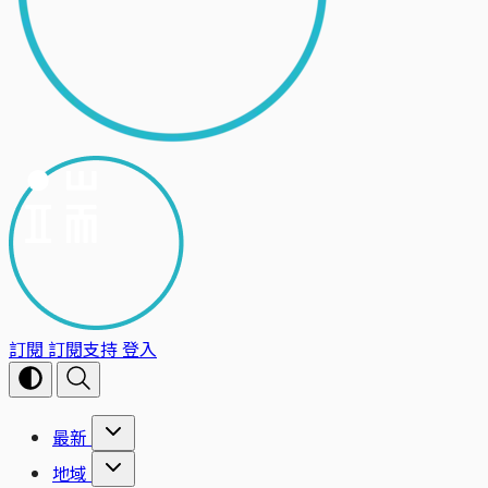
訂閱
訂閱支持
登入
最新
地域