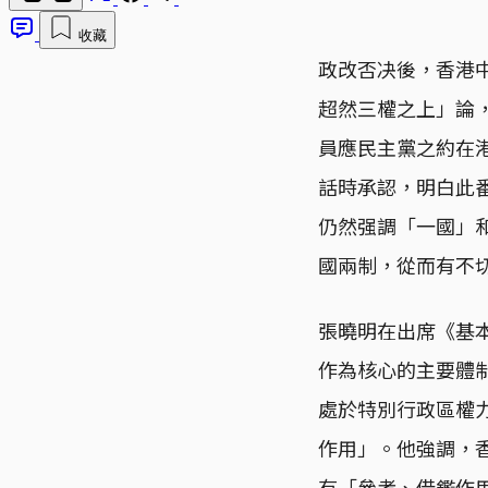
收藏
政改否决後，香港
超然三權之上」論
員應民主黨之約在
話時承認，明白此
仍然强調「一國」
國兩制，從而有不
張曉明在出席《基本
作為核心的主要體
處於特別行政區權
作用」。他強調，
有「參考、借鑑作