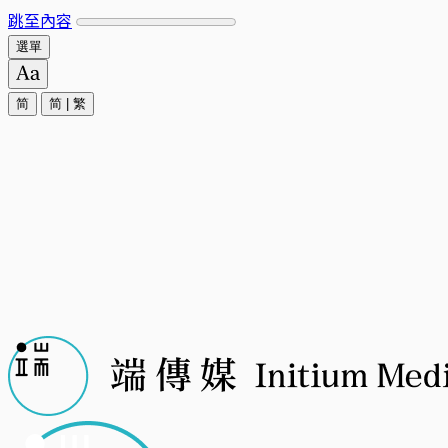
跳至內容
選單
简
简
|
繁