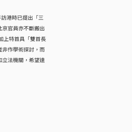
平訪港時已提出「三
北京官員亦不斷搬出
再加上特首具「雙首長
並非作學術探討，而
和立法機關，希望達