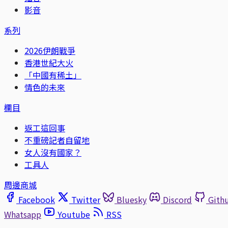
影音
系列
2026伊朗戰爭
香港世紀大火
「中國有稀土」
情色的未來
欄目
返工這回事
不重磅記者自留地
女人沒有國家？
工具人
周邊商城
Facebook
Twitter
Bluesky
Discord
Gith
Whatsapp
Youtube
RSS