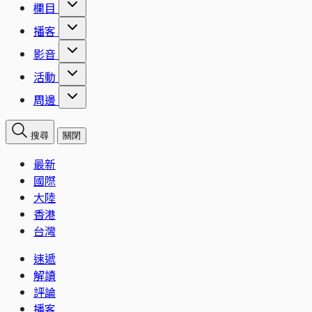
欄目
播客
影音
活動
周邊
搜尋
關閉
最新
國際
大陸
香港
台灣
速遞
解讀
評論
播客