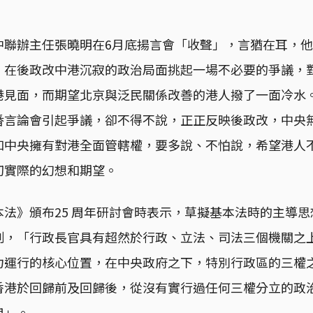
中聯辦主任張曉明在6月底揚言會「收聲」，言猶在耳，
，在後政改中港沉寂的政治局面挑起一場不必要的爭議，
港見面，而期望北京與泛民關係改善的港人撥了一面冷水
番言論會引起爭議，卻不得不說，正正反映後政改，中央
和中央擁有對港全面管轄權，要多說、不怕說，希望港人
切實際的幻想和期望。
法》頒布25 周年研討會時表示，草擬基本法時的主導
制，「行政長官具有超然於行政、立法、司法三個機關之
力運行的核心位置，在中央政府之下，特別行政區的三權
香港於回歸前及回歸後，從沒有實行過任何三權分立的政
用」。