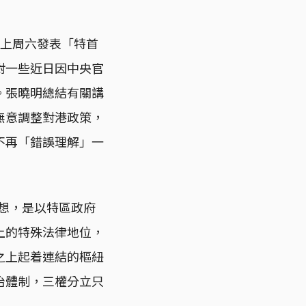
他上周六發表「特首
對一些近日因中央官
。張曉明總結有關講
無意調整對港政策，
不再「錯誤理解」一
思想，是以特區政府
上的特殊法律地位，
之上起着連結的樞紐
治體制，三權分立只