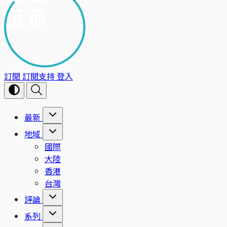
訂閱
訂閱支持
登入
最新
地域
國際
大陸
香港
台灣
評論
系列