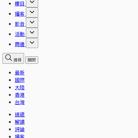
欄目
播客
影音
活動
周邊
搜尋
關閉
最新
國際
大陸
香港
台灣
速遞
解讀
評論
播客