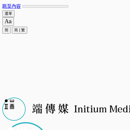
跳至內容
選單
简
简
|
繁