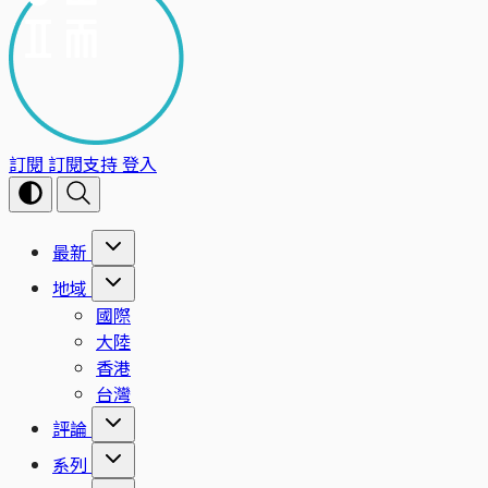
訂閱
訂閱支持
登入
最新
地域
國際
大陸
香港
台灣
評論
系列