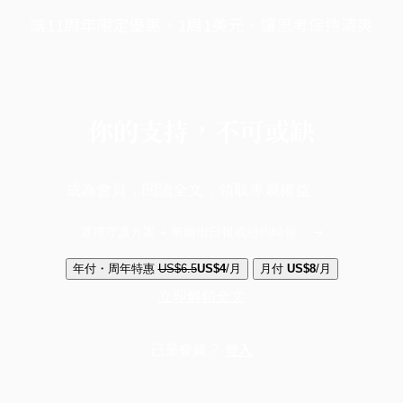
端11周年限定優惠，1周1美元，讓思考保持清爽
你的支持，不可或缺
成為會員，閱讀全文，領取專屬權益
選擇守護方案 + 華爾街日報或紐約時報
年付・周年特惠
US$6.5
US$4
/月
月付
US$8
/月
立即解鎖全文
已是會員？
登入