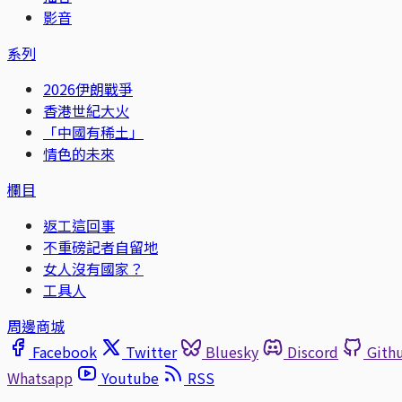
影音
系列
2026伊朗戰爭
香港世紀大火
「中國有稀土」
情色的未來
欄目
返工這回事
不重磅記者自留地
女人沒有國家？
工具人
周邊商城
Facebook
Twitter
Bluesky
Discord
Gith
Whatsapp
Youtube
RSS