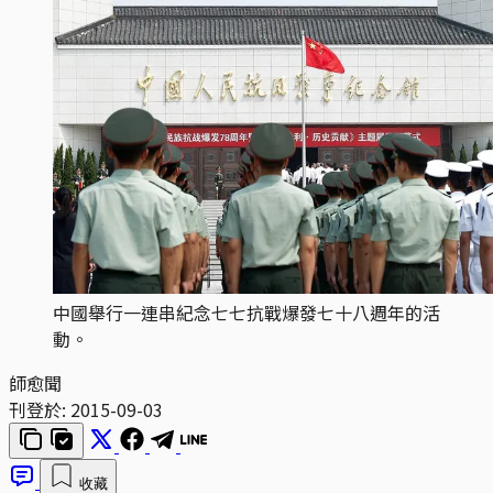
中國舉行一連串紀念七七抗戰爆發七十八週年的活
動。
師愈聞
刊登於:
2015-09-03
收藏