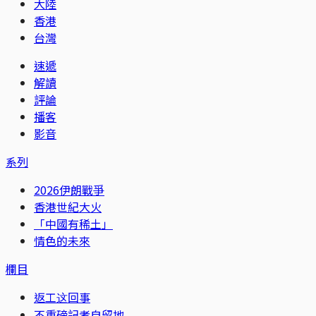
大陸
香港
台灣
速遞
解讀
評論
播客
影音
系列
2026伊朗戰爭
香港世紀大火
「中國有稀土」
情色的未來
欄目
返工这回事
不重磅記者自留地