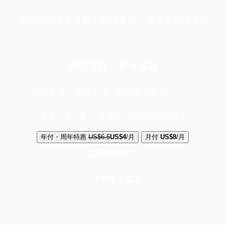
端11周年限定優惠，1周1美元，讓思考保持清爽
你的支持，不可或缺
成為會員，閱讀全文，領取專屬權益
選擇守護方案 + 華爾街日報或紐約時報
年付・周年特惠
US$6.5
US$4
/月
月付
US$8
/月
立即解鎖全文
已是會員？
登入