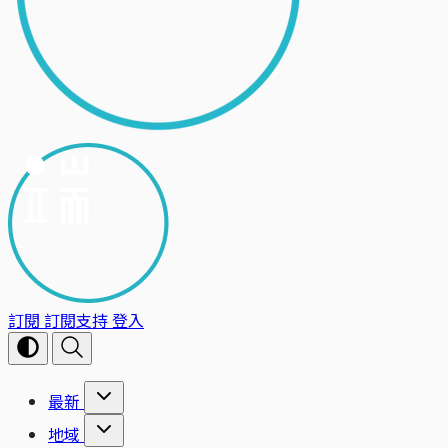
訂閱
訂閱支持
登入
最新
地域