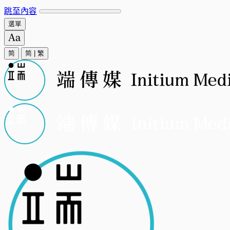
跳至內容
選單
简
简
|
繁