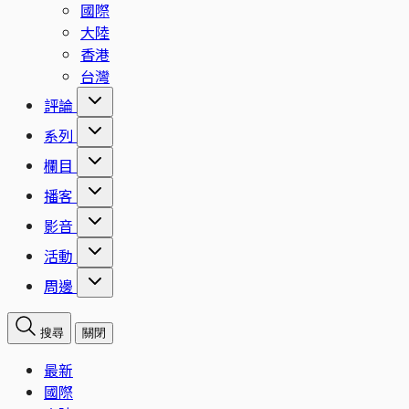
國際
大陸
香港
台灣
評論
系列
欄目
播客
影音
活動
周邊
搜尋
關閉
最新
國際