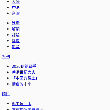
大陸
香港
台灣
速遞
解讀
評論
播客
影音
系列
2026伊朗戰爭
香港世紀大火
「中國有稀土」
情色的未來
欄目
返工这回事
不重磅記者自留地