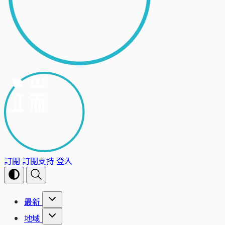
訂閱
訂閱支持
登入
最新
地域