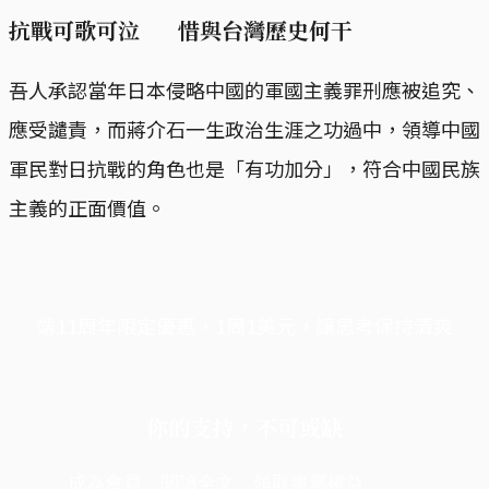
抗戰可歌可泣 惜與台灣歷史何干
吾人承認當年日本侵略中國的軍國主義罪刑應被追究、
應受譴責，而蔣介石一生政治生涯之功過中，領導中國
軍民對日抗戰的角色也是「有功加分」，符合中國民族
主義的正面價值。
端11周年限定優惠，1周1美元，讓思考保持清爽
你的支持，不可或缺
成為會員，閱讀全文，領取專屬權益