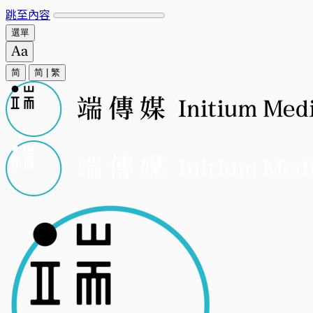
跳至內容
選單
简
简
|
繁