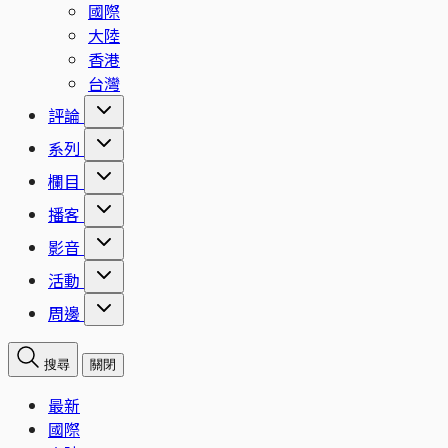
國際
大陸
香港
台灣
評論
系列
欄目
播客
影音
活動
周邊
搜尋
關閉
最新
國際