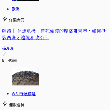
歐洲
僅限會員
解讀｜
休達危機：冒死偷渡的摩洛哥青年，如何撕
裂西班牙邊境和政治？
孫漫漫
6 小時前
WSJ守護精選
僅限會員