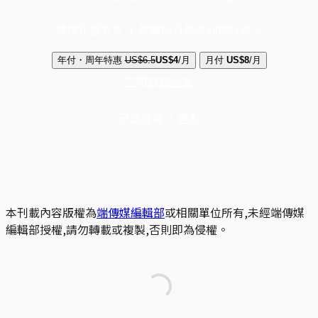
選擇守護方案 + 華爾街日報或紐約時報
年付・周年特惠
US$6.5
US$4
/月
月付
US$8
/月
立即解鎖全文
已是會員？
登入
本刊載內容版權為
端傳媒編輯部
或相關單位所有,未經端傳媒
編輯部授權,請勿轉載或複製,否則即為侵權。