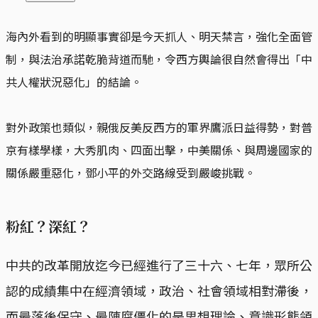
海內外看到的明顯事實卻是今天抓人、明天禁言，強化全面管
制，與法治承諾乾脆背道而馳，令西方輿論很自然會得出「中
共人權狀況惡化」的結論。
對外政策也類似，親俄反美反西方的軍界鷹派日益得勢，對普
京有樣學樣，大秀肌肉、四面出擊，中美關係、與周邊國家的
關係嚴重惡化，鄧小平的外交路線受到嚴峻挑戰。
粉紅？深紅？
中共的改革開放迄今已經進行了三十六、七年，眾所公
認的成績集中在經濟領域，政治、社會領域相對滯後，
而最落後保守、最陳腐僵化的是思想理論、意識形態領