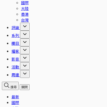
國際
大陸
香港
台灣
評論
系列
欄目
播客
影音
活動
周邊
搜尋
關閉
最新
國際