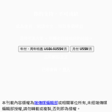
你的支持，不可或缺
成為會員，閱讀全文，領取專屬權益
選擇守護方案 + 華爾街日報或紐約時報
年付・周年特惠
US$6.5
US$4
/月
月付
US$8
/月
立即解鎖全文
已是會員？
登入
本刊載內容版權為
端傳媒編輯部
或相關單位所有,未經端傳媒
編輯部授權,請勿轉載或複製,否則即為侵權。