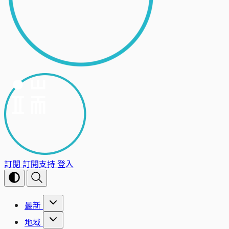
訂閱
訂閱支持
登入
最新
地域