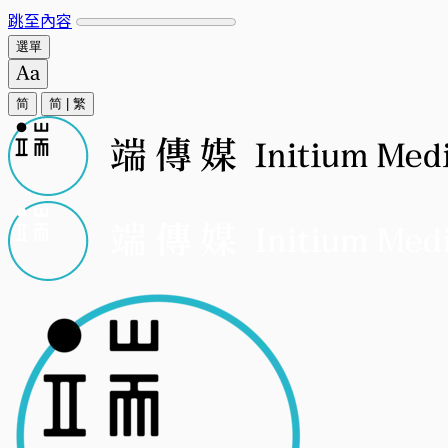
跳至內容
選單
简
简
|
繁