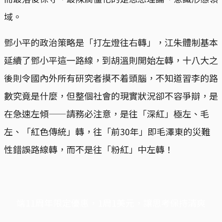
域。
鄧小平的政治策略是「打左燈往右轉」，江朱體制基本
延續了鄧小平這一路線，到胡溫則開始左轉，十八大之
後則令國內外所有研究者摸不着頭腦，不知道習李的路
數究竟是什麼，但整個社會的現實狀況卻不容爭辯，是
在急速左傾——請務必注意，是往「深紅」極左、毛
左、「紅色傳統」轉，往「前30年」即毛澤東的災難
性錯誤路線轉，而不是往「粉紅」中左轉！
端11周年限定優惠，1周1美元，讓思考保持清爽