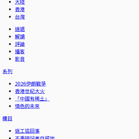
大陸
香港
台灣
速遞
解讀
評論
播客
影音
系列
2026伊朗戰爭
香港世紀大火
「中國有稀土」
情色的未來
欄目
返工這回事
不重磅記者自留地