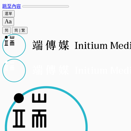
跳至內容
選單
简
简
|
繁