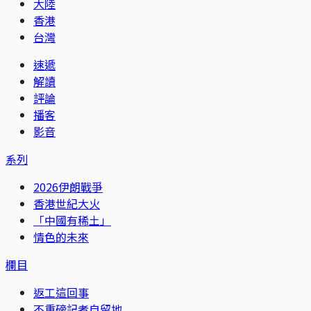
大陸
香港
台灣
速遞
解讀
評論
播客
影音
系列
2026伊朗戰爭
香港世紀大火
「中國有稀土」
情色的未來
欄目
返工這回事
不重磅記者自留地