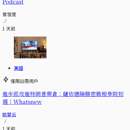
Podcast
曾雪雯
1 天前
美國
僅限註冊用戶
進步派攻進特朗普票倉：薩依德險勝密歇根參院初
選｜Whatsnew
姚拏云
1 天前