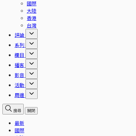
國際
大陸
香港
台灣
評論
系列
欄目
播客
影音
活動
周邊
搜尋
關閉
最新
國際