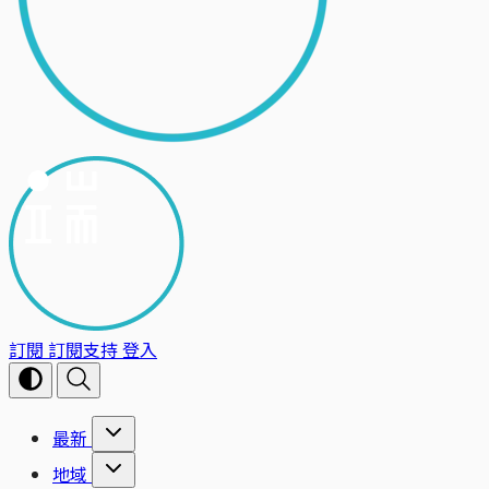
訂閱
訂閱支持
登入
最新
地域