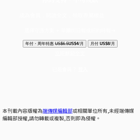
成為會員，閱讀全文，領取專屬權益
選擇守護方案 + 華爾街日報或紐約時報
年付・周年特惠
US$6.5
US$4
/月
月付
US$8
/月
立即解鎖全文
已是會員？
登入
本刊載內容版權為
端傳媒編輯部
或相關單位所有,未經端傳媒
編輯部授權,請勿轉載或複製,否則即為侵權。