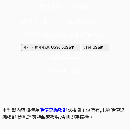
你的支持，不可或缺
成為會員，閱讀全文，領取專屬權益
選擇守護方案 + 華爾街日報或紐約時報
年付・周年特惠
US$6.5
US$4
/月
月付
US$8
/月
立即解鎖全文
已是會員？
登入
本刊載內容版權為
端傳媒編輯部
或相關單位所有,未經端傳媒
編輯部授權,請勿轉載或複製,否則即為侵權。