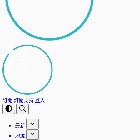
訂閱
訂閱支持
登入
最新
地域