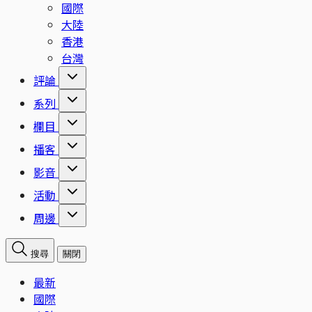
國際
大陸
香港
台灣
評論
系列
欄目
播客
影音
活動
周邊
搜尋
關閉
最新
國際