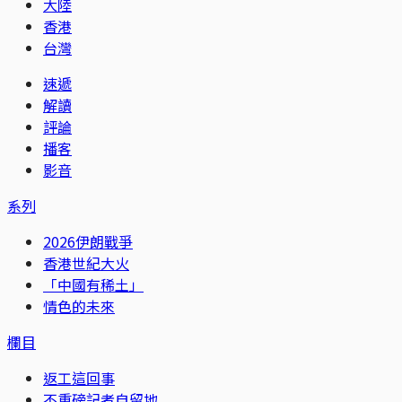
大陸
香港
台灣
速遞
解讀
評論
播客
影音
系列
2026伊朗戰爭
香港世紀大火
「中國有稀土」
情色的未來
欄目
返工這回事
不重磅記者自留地