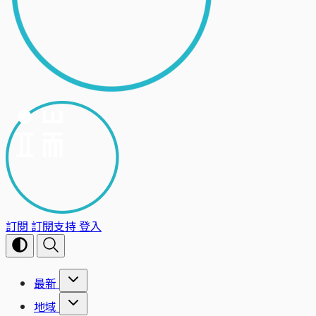
訂閱
訂閱支持
登入
最新
地域