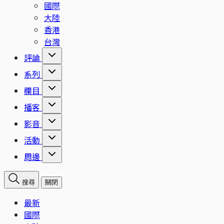
國際
大陸
香港
台灣
評論
系列
欄目
播客
影音
活動
周邊
搜尋
關閉
最新
國際