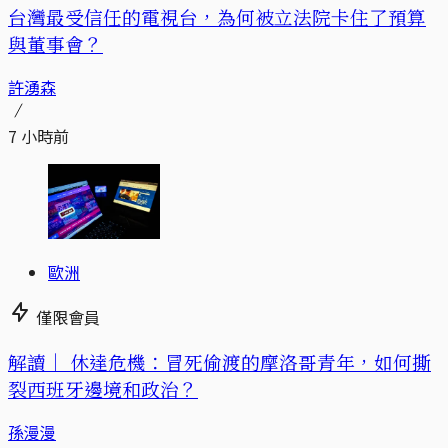
台灣最受信任的電視台，為何被立法院卡住了預算
與董事會？
許湧森
7 小時前
歐洲
僅限會員
解讀｜
休達危機：冒死偷渡的摩洛哥青年，如何撕
裂西班牙邊境和政治？
孫漫漫