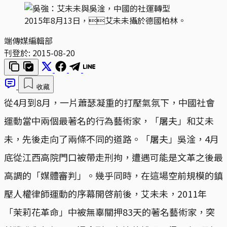
2015年8月13日，艾未未攝於德國柏林。
端傳媒編輯部
刊登於:
2015-08-20
收藏
從4月到8月，一片蕭瑟凝重的打壓氣氛下，中國社會
運動當中兩個最著名的行為藝術家，「屠夫」和艾未
未，先後走向了兩條不同的道路。「屠夫」吳淦，4月
底從江西高院門口被帶走刑拘，遭遇可能是文革之後最
高調的「媒體審判」。幾乎同時，在這場空前規模的鎮
壓人權律師運動的序幕開啓前後，艾未未，2011年
「茉莉花革命」中被無辜關押83天的著名藝術家，突