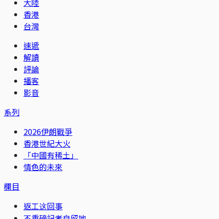
大陸
香港
台灣
速遞
解讀
評論
播客
影音
系列
2026伊朗戰爭
香港世紀大火
「中國有稀土」
情色的未來
欄目
返工这回事
不重磅記者自留地