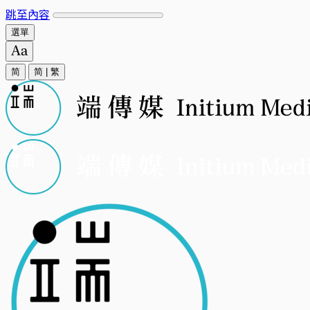
跳至內容
選單
简
简
|
繁