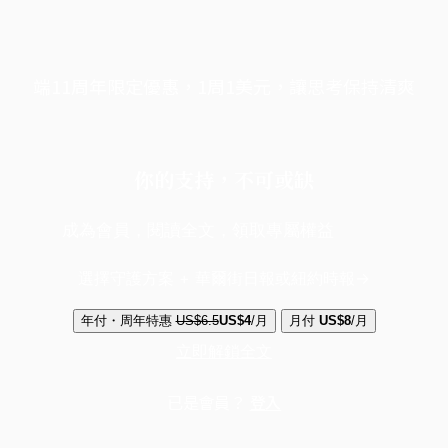
端11周年限定優惠，1周1美元，讓思考保持清爽
你的支持，不可或缺
成為會員，閱讀全文，領取專屬權益
選擇守護方案 + 華爾街日報或紐約時報
年付・周年特惠
US$6.5
US$4
/月
月付
US$8
/月
立即解鎖全文
已是會員？
登入