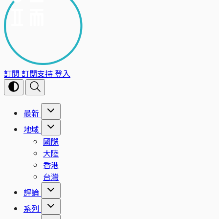
訂閱
訂閱支持
登入
最新
地域
國際
大陸
香港
台灣
評論
系列