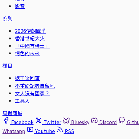
影音
系列
2026伊朗戰爭
香港世紀大火
「中國有稀土」
情色的未來
欄目
返工这回事
不重磅記者自留地
女人沒有國家？
工具人
周邊商城
Facebook
Twitter
Bluesky
Discord
Gith
Whatsapp
Youtube
RSS