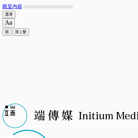
跳至內容
選單
简
简
|
繁