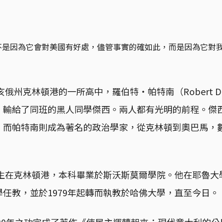
不是因為它會對美國有好處，儘管事實的確如此，而是因為它對
亥俄州克林頓港的一所高中，羅伯特・帕特南（Robert D.
，輸給了同班的黑人同學傑西。兩人都有光明的前程。傑
，而帕特南則成為著名的政治學家，從克林頓到奧巴馬，
。
出生在克林頓港，本科畢業於斯沃斯莫爾學院。他在耶魯
任教，並於1979年起轉而執教於哈佛大學，直至今日。
窮20年之功完成了著作《使民主運轉起來：現代意大利的