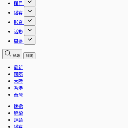
欄目
播客
影音
活動
周邊
搜尋
關閉
最新
國際
大陸
香港
台灣
速遞
解讀
評論
播客