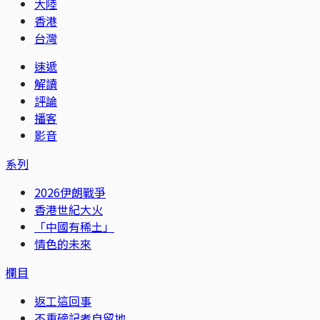
大陸
香港
台灣
速遞
解讀
評論
播客
影音
系列
2026伊朗戰爭
香港世紀大火
「中國有稀土」
情色的未來
欄目
返工這回事
不重磅記者自留地