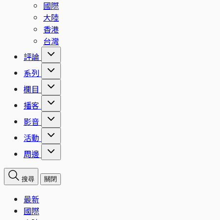
國際
大陸
香港
台灣
評論
系列
欄目
播客
影音
活動
周邊
搜尋
關閉
最新
國際