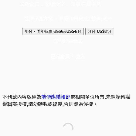
成為會員，閱讀全文，領取專屬權益
選擇守護方案 + 華爾街日報或紐約時報
年付・周年特惠
US$6.5
US$4
/月
月付
US$8
/月
立即解鎖全文
已是會員？
登入
本刊載內容版權為
端傳媒編輯部
或相關單位所有,未經端傳媒
編輯部授權,請勿轉載或複製,否則即為侵權。