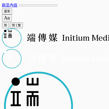
跳至內容
選單
简
简
|
繁