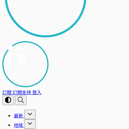
訂閱
訂閱支持
登入
最新
地域