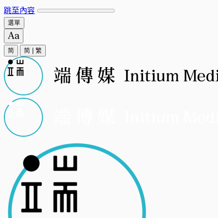
跳至內容
選單
简
简
|
繁