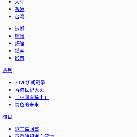
大陸
香港
台灣
速遞
解讀
評論
播客
影音
系列
2026伊朗戰爭
香港世紀大火
「中國有稀土」
情色的未來
欄目
返工這回事
不重磅記者自留地