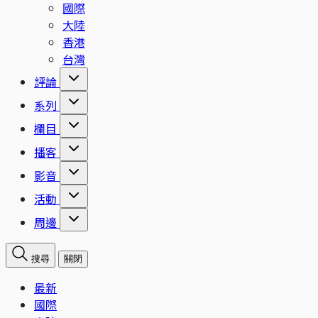
國際
大陸
香港
台灣
評論
系列
欄目
播客
影音
活動
周邊
搜尋
關閉
最新
國際