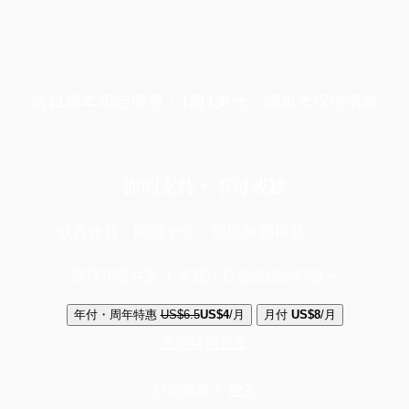
端11周年限定優惠，1周1美元，讓思考保持清爽
你的支持，不可或缺
成為會員，閱讀全文，領取專屬權益
選擇守護方案 + 華爾街日報或紐約時報
年付・周年特惠
US$6.5
US$4
/月
月付
US$8
/月
立即解鎖全文
已是會員？
登入