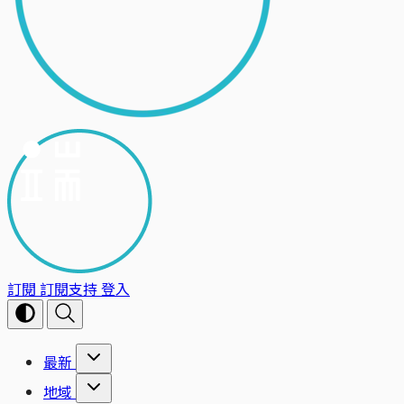
訂閱
訂閱支持
登入
最新
地域