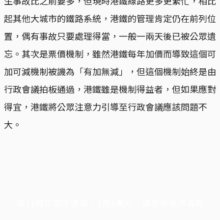
生事故比之前要多，但現時港鐵線路更多更繁忙，相比
起其他大城市的鐵路系統，港鐵的管理肯定仍在前列位
置，偶有事故只要處理得當，一般一兩天後已被公眾遺
忘。其次是票價機制，雖然港鐵每年加價而導致這個可
加可減機制被譏為「有加無減」，但這個機制始終是由
行政會議拍板通過，港鐵雖是機制得益者，但如果應對
得宜，港鐵將公眾注意力引導至行政會議應該問題不
大。
端11周年限定優惠，1周1美元，讓思考保持清爽