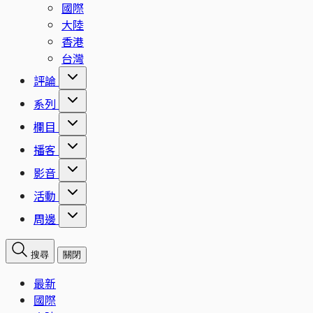
國際
大陸
香港
台灣
評論
系列
欄目
播客
影音
活動
周邊
搜尋
關閉
最新
國際