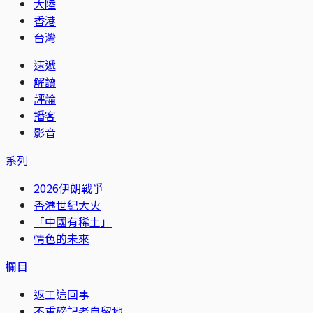
大陸
香港
台灣
速遞
解讀
評論
播客
影音
系列
2026伊朗戰爭
香港世紀大火
「中國有稀土」
情色的未來
欄目
返工這回事
不重磅記者自留地