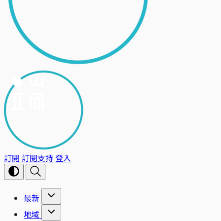
訂閱
訂閱支持
登入
最新
地域