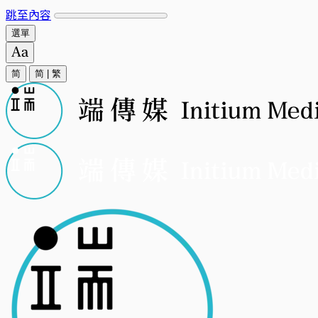
跳至內容
選單
简
简
|
繁