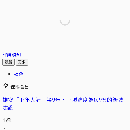
評論須知
最新
更多
社會
僅限會員
​​雄安「千年大計」第9年，一項進度為0.9%的新城
建設
小飛