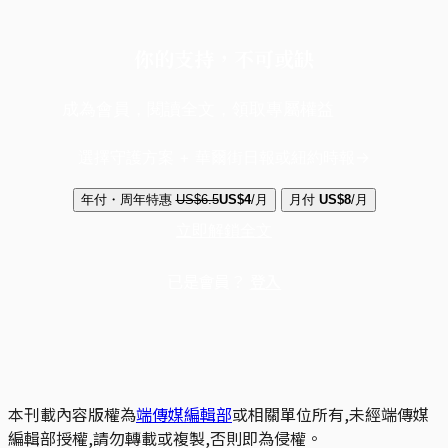
你的支持，不可或缺
成為會員，閱讀全文，領取專屬權益
選擇守護方案 + 華爾街日報或紐約時報
年付・周年特惠
US$6.5
US$4
/月
月付
US$8
/月
立即解鎖全文
已是會員？
登入
本刊載內容版權為
端傳媒編輯部
或相關單位所有,未經端傳媒
編輯部授權,請勿轉載或複製,否則即為侵權。