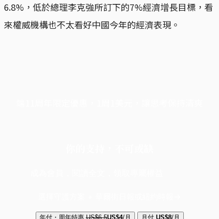
6.8%，低於總理李克強所訂下的7%經濟增長目標，看
來權威機構也不太看好中國今年的經濟表現。
端11周年限定優惠，1周1美元，讓思考保持清爽
你的支持，不可或缺
成為會員，閱讀全文，領取專屬權益
選擇守護方案 + 華爾街日報或紐約時報
年付・周年特惠
US$6.5
US$4
/月
月付
US$8
/月