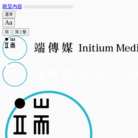
跳至內容
選單
简
简
|
繁