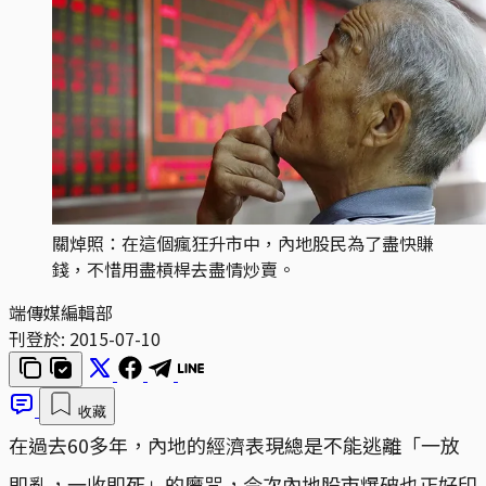
關焯照：在這個瘋狂升市中，內地股民為了盡快賺
錢，不惜用盡槓桿去盡情炒賣。
端傳媒編輯部
刊登於:
2015-07-10
收藏
在過去60多年，內地的經濟表現總是不能逃離「一放
即亂，一收即死」的魔咒，今次內地股市爆破也正好印