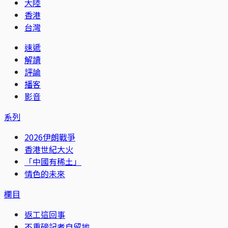
大陸
香港
台灣
速遞
解讀
評論
播客
影音
系列
2026伊朗戰爭
香港世紀大火
「中國有稀土」
情色的未來
欄目
返工這回事
不重磅記者自留地