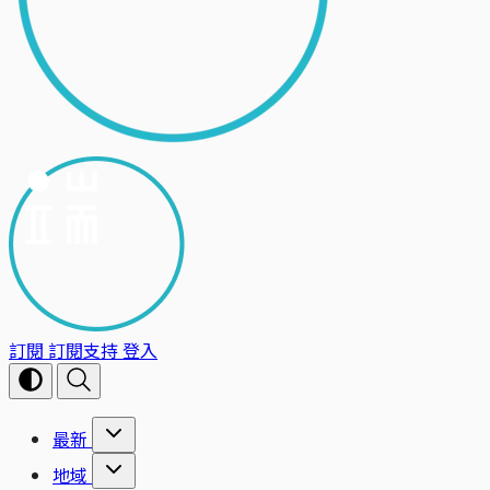
訂閱
訂閱支持
登入
最新
地域