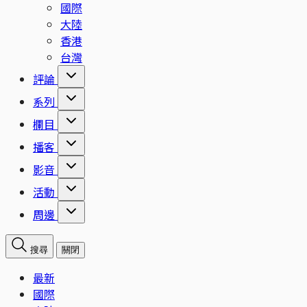
國際
大陸
香港
台灣
評論
系列
欄目
播客
影音
活動
周邊
搜尋
關閉
最新
國際