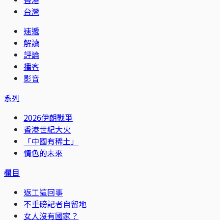
台灣
速遞
解讀
評論
播客
影音
系列
2026伊朗戰爭
香港世紀大火
「中國有稀土」
情色的未來
欄目
返工這回事
不重磅記者自留地
女人沒有國家？