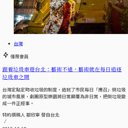
台灣
僅限會員
跟着垃圾車遊台北：藝術不遠，藝術就在每日追逐
垃圾車之間
台灣定點定時收垃圾的制度，造就了市民每日「應召」倒垃圾
的城市風景，劇團原型樂園將日常顛覆為非日常，把倒垃圾變
成一件正經事。
特約撰稿人 鄒欣寧 發自台北