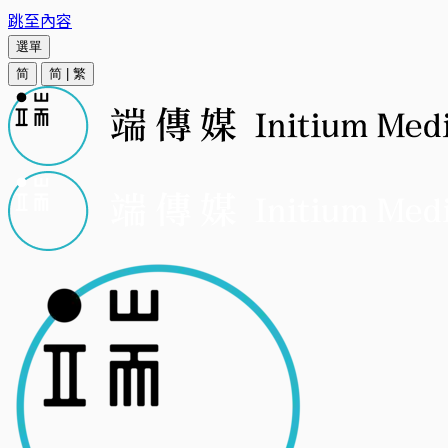
跳至內容
選單
简
简
|
繁