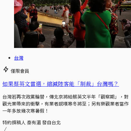
台灣
僅限會員
如果蔡英文當選，縮減陸客能「制裁」台灣嗎？
台灣若再次政黨輪替，傳北京將給蔡英文半年「觀察期」，對
觀光業帶來的衝擊，有業者感嘆寒冬將至；另有樂觀業者當作
一年多放幾次寒暑假！
特約撰稿人 秦有湄 發自台北