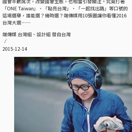
國會半數席次，改變國會生態，也相當引發關注。究竟打著
「ONE Taiwan」、「點亮台灣」、「一起找出路」等口號的
這場選舉，誰能選？幾時選？端傳媒用10張圖讓你看懂2016
台灣大選……
端傳媒 台灣組、設計組 發自台灣
2015-12-14