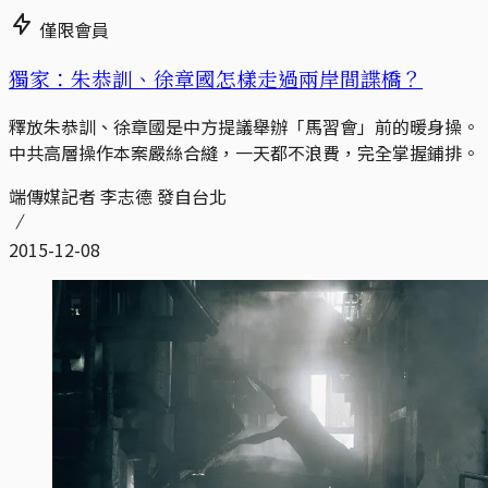
僅限會員
獨家：朱恭訓、徐章國怎樣走過兩岸間諜橋？
釋放朱恭訓、徐章國是中方提議舉辦「馬習會」前的暖身操。
中共高層操作本案嚴絲合縫，一天都不浪費，完全掌握鋪排。
端傳媒記者 李志德 發自台北
2015-12-08