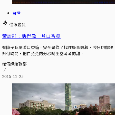
台灣
僅限會員
黃麗群：活得像一片口香糖
有陣子我常嚼口香糖，完全是為了找件廢事做着，咬牙切齒地
對付時間，把白茫茫的分秒嚼出空蕩蕩的甜。
端傳媒編輯部
2015-12-25