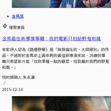
金馬獎
僅限會員
金馬最佳新導演畢贛：我的電影只拍給野鬼和風
有影評人認為《路邊野餐》是「無與倫比的、大師級別」的作
品，不過對於金馬史上最年輕的最佳新導演來說，26歲的畢
贛只希望影片能「找到準確一點的觀眾，找到屬於我們的野鬼
和風。」
特約撰稿人 朱永瀟
2015-12-14