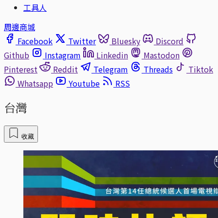
工具人
周邊商城
Facebook
Twitter
Bluesky
Discord
Github
Instagram
Linkedin
Mastodon
Pinterest
Reddit
Telegram
Threads
Tiktok
Whatsapp
Youtube
RSS
台灣
收藏