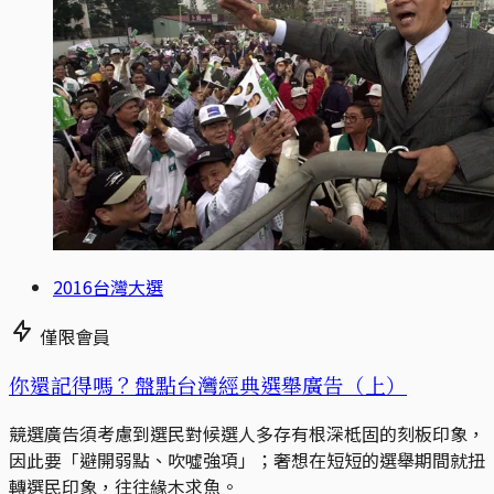
2016台灣大選
僅限會員
你還記得嗎？盤點台灣經典選舉廣告（上）
競選廣告須考慮到選民對候選人多存有根深柢固的刻板印象，
因此要「避開弱點、吹噓強項」；奢想在短短的選舉期間就扭
轉選民印象，往往緣木求魚。