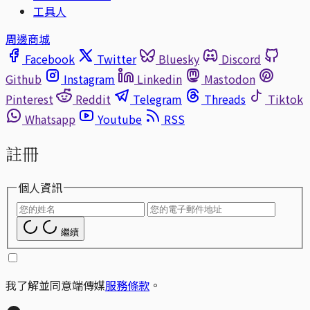
工具人
周邊商城
Facebook
Twitter
Bluesky
Discord
Github
Instagram
Linkedin
Mastodon
Pinterest
Reddit
Telegram
Threads
Tiktok
Whatsapp
Youtube
RSS
註冊
個人資訊
繼續
我了解並同意端傳媒
服務條款
。