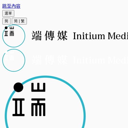
跳至內容
選單
简
简
|
繁