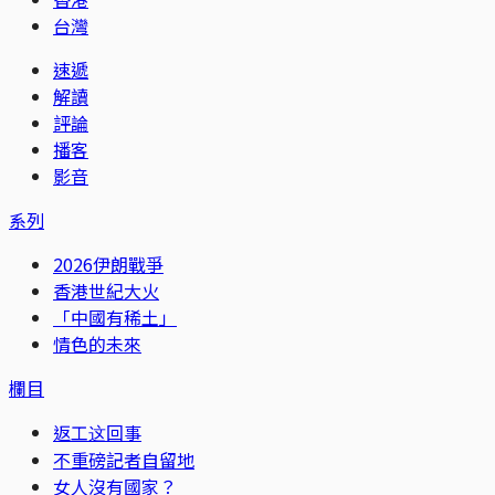
台灣
速遞
解讀
評論
播客
影音
系列
2026伊朗戰爭
香港世紀大火
「中國有稀土」
情色的未來
欄目
返工这回事
不重磅記者自留地
女人沒有國家？