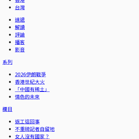
台灣
速遞
解讀
評論
播客
影音
系列
2026伊朗戰爭
香港世紀大火
「中國有稀土」
情色的未來
欄目
返工這回事
不重磅記者自留地
女人沒有國家？