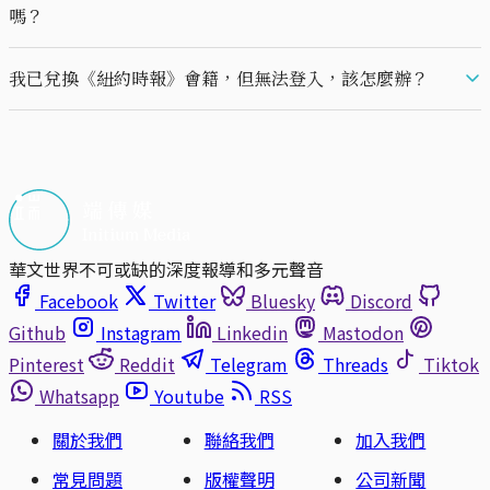
嗎？
如果你取消續費，在當前訂閱週期內，仍將擁有《紐約時報》權限，
我已兌換《紐約時報》會籍，但無法登入，該怎麼辦？
直到你在端傳媒的訂閱到期。如果你在端傳媒訂閱到期，未成功續
費，你的《紐約時報》存取權限將同步終止。請勿在會籍到期前更換
請聯繫
《紐約時報》客戶服務部門
。
到不含《紐約時報》會籍的方案，否則也會失去《紐約時報》的存取
權限。
華文世界不可或缺的深度報導和多元聲音
Facebook
Twitter
Bluesky
Discord
Github
Instagram
Linkedin
Mastodon
Pinterest
Reddit
Telegram
Threads
Tiktok
Whatsapp
Youtube
RSS
關於我們
聯絡我們
加入我們
常見問題
版權聲明
公司新聞