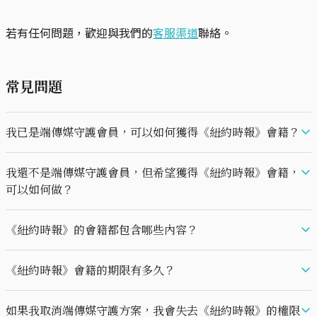
若有任何問題，歡迎與我們的
客服渠道
聯絡。
常見問題
我已是端傳媒守護會員，可以如何獲得《紐約時報》會籍？
如果您已經訂閱「端傳媒守護方案（含紐約時報會籍）」年付方案，
我還不是端傳媒守護會員，但希望獲得《紐約時報》會籍，
請直接前往「
領取守護禮
」頁面點擊獲得兌換連結。兌換碼為一次性
可以如何做？
使用，不可與《紐約時報》其它優惠合併，無現金或儲值價值，每人
限兌換一組。
請直接訂閱「端傳媒守護方案（含紐約時報會籍）」年付方案，成功
《紐約時報》的會籍都包含哪些內容？
後直接前往「領取守護禮」頁面點擊獲得兌換連結。兌換碼為一次性
如果您在2026年6月1日前訂閱了端傳媒守護會員，也就是「端傳媒守
使用，不可與《紐約時報》其它優惠合併，無現金或儲值價值，每人
護方案（含華爾街日報會籍）」年付方案，並希望開通《紐約時報》
開啟會籍後，你可完整存取《紐約時報》完整體驗，包含 News、
限兌換一組。
《紐約時報》會籍的期限有多久？
會籍，請
Games、Cooking、Audio、Wirecutter 與 The Athletic。
與客服聯繫
。
成功領取會籍後，你即可享有一年《紐約時報》完整體驗；只要持續
如果我取消端傳媒守護方案，我會失去《紐約時報》的權限
訂閱端傳媒，便可以獲得下一年的《紐約時報》會籍權限。