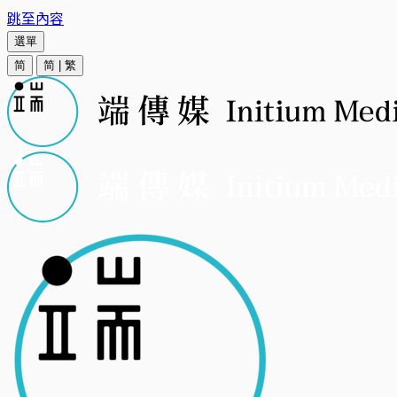
跳至內容
選單
简
简
|
繁