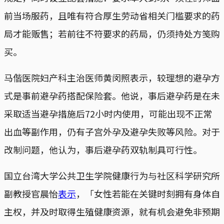
前当场服药，且唯有符合厚生劳动省相关门槛要求的药
局才能贩售；若前往不符要求的药局，仍须持处方笺购
买。
马偕医院妇产科主治医师黄闵照表示，较理想的避孕方
式是事前避孕药搭配保险套。他说，事后避孕药是在未
采取适当避孕措施后72小时内使用，可能出现不正常
出血等副作用，仍有子宫外孕及避孕失败等风险。对于
改制问题，他认为，事后避孕药双轨制具可行性。
国立台湾大学公共卫生学院健康行为与社区科学研究所
副教授官晨怡
表示
，「女性若能在关键时刻拥有身体自
主权，并及时取得生殖健康资源，就有机会避免非预期