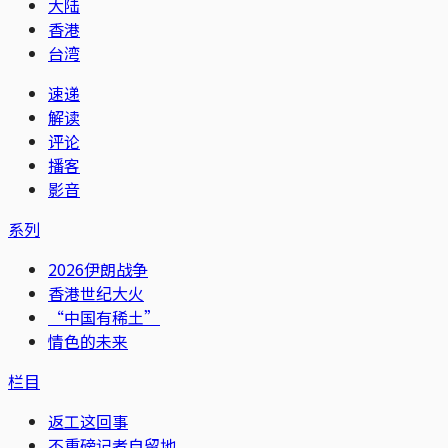
大陆
香港
台湾
速递
解读
评论
播客
影音
系列
2026伊朗战争
香港世纪大火
“中国有稀土”
情色的未来
栏目
返工这回事
不重磅记者自留地