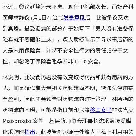
不过，舆论延烧还未平息，现任卫福部次长、前妇产科
医师林静仪7月1日在脸书
发表意见
后，此波争议又达
到高峰。最受诟病的部分在于她写下「男人没有准备保
险套就不要跟他上床」，遭人质疑暗示了寻求事后药的
人是未用保险套，并将不安全性行为的责任归咎于女
性，却忽略了保险套避孕并非100%安全。
林说明，此次食药署没有改变取得药品和获得用药的方
式，而是疑似有大量相关药物流向不明，遭违法滥用甚
至盈利，因此才会预告对药物流向进行管理。林所指的
药物流向不明，可能系指日前印尼籍
移工女子
非法售卖
Misoprostol案件。基层药师协会理事长沈采颖接受媒
体采访时
指出
，此波管制起源于外籍人士私下利用相关