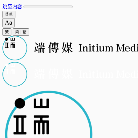
跳至内容
菜单
繁
简
|
繁