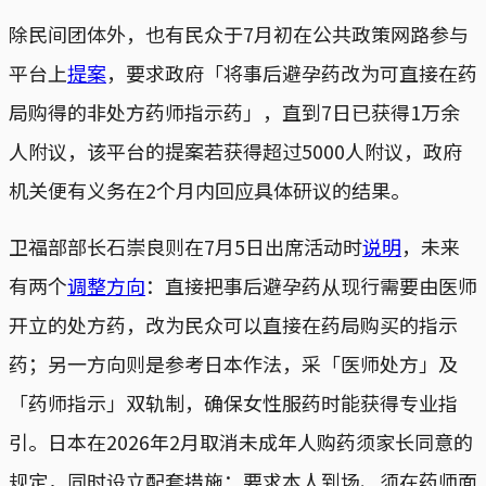
除民间团体外，也有民众于7月初在公共政策网路参与
平台上
提案
，要求政府「将事后避孕药改为可直接在药
局购得的非处方药师指示药」，直到7日已获得1万余
人附议，该平台的提案若获得超过5000人附议，政府
机关便有义务在2个月内回应具体研议的结果。
卫福部部长石崇良则在7月5日出席活动时
说明
，未来
有两个
调整方向
：直接把事后避孕药从现行需要由医师
开立的处方药，改为民众可以直接在药局购买的指示
药；另一方向则是参考日本作法，采「医师处方」及
「药师指示」双轨制，确保女性服药时能获得专业指
引。日本在2026年2月取消未成年人购药须家长同意的
规定，同时设立配套措施：要求本人到场、须在药师面