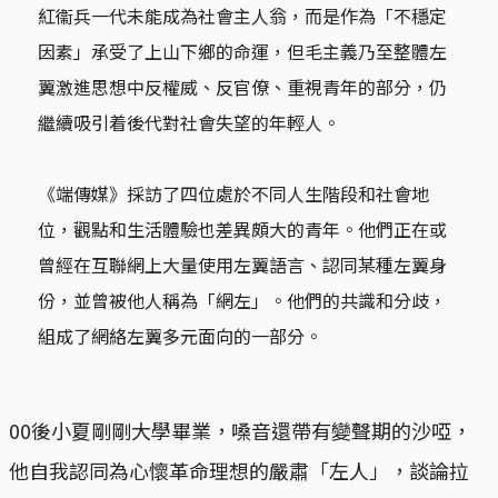
紅衞兵一代未能成為社會主人翁，而是作為「不穩定
因素」承受了上山下鄉的命運，但毛主義乃至整體左
翼激進思想中反權威、反官僚、重視青年的部分，仍
繼續吸引着後代對社會失望的年輕人。
《端傳媒》採訪了四位處於不同人生階段和社會地
位，觀點和生活體驗也差異頗大的青年。他們正在或
曾經在互聯網上大量使用左翼語言、認同某種左翼身
份，並曾被他人稱為「網左」。他們的共識和分歧，
組成了網絡左翼多元面向的一部分。
00後小夏剛剛大學畢業，嗓音還帶有變聲期的沙啞，
他自我認同為心懷革命理想的嚴肅「左人」，談論拉