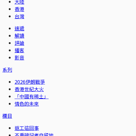
大陸
香港
台灣
速遞
解讀
評論
播客
影音
系列
2026伊朗戰爭
香港世紀大火
「中國有稀土」
情色的未來
欄目
返工這回事
不重磅記者自留地