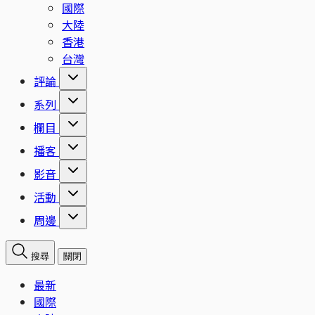
國際
大陸
香港
台灣
評論
系列
欄目
播客
影音
活動
周邊
搜尋
關閉
最新
國際