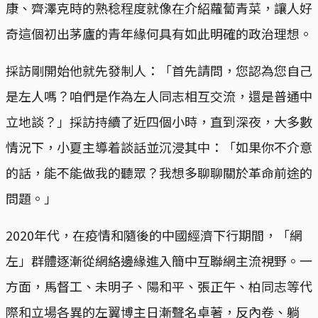
康、齊澤克時的熟稔程度就像在介紹蘿蔔青菜，讓人好
奇這個初出茅廬的青年緣何具有如此明確的政治理想。
採訪剛開始他就先發制人：「首先請問，您認為您自己
是左人嗎？咱們是作為左人同志相互交流，還是普通中
立地談？」採訪持續了近四個小時，直到深夜，大多數
情況下，小夏主導着談話並沉浸其中：「如果你不介意
的話，能不能做我的聽眾？我想多聊聊關於革命前途的
問題。」
2020年代，在疫情和隨後的中國經濟下行期間，「網
左」群體逐漸從網絡邊緣進入簡中互聯網主流視野。一
方面，馬督工、未明子、陽和平、張正午、柏同志等代
際和立場各異的左翼博主日漸聲名卓著，反內卷、躺