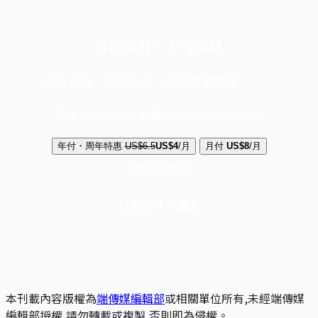
你的支持，不可或缺
成為會員，閱讀全文，領取專屬權益
選擇守護方案 + 華爾街日報或紐約時報
年付・周年特惠
US$6.5
US$4
/月
月付
US$8
/月
立即解鎖全文
已是會員？
登入
本刊載內容版權為
端傳媒編輯部
或相關單位所有,未經端傳媒
編輯部授權,請勿轉載或複製,否則即為侵權。