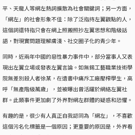
平、天龍人等網左熱詞擴散為社會關鍵詞；另一方面，
「網左」的社會形象不佳：除了泛指持左翼觀點的人，
這個詞還特指只會在網上照搬照抄左翼思想和階級話
語，對現實問題理解膚淺、社交圈子化的青少年。
同時，近兩年中國的惡性暴力事件中，部分當事人又表
現出左翼立場或發表左翼言論。如無錫工藝職業技術學
院無差別殺人者徐某，在遺書中痛斥工廠壓榨學生，高
呼「無產階級萬歲」，並被曝出曾活躍於網絡左翼社
群。此類事件更加劇了外界對網左群體的疑惑和恐懼。
有趣的是，很少有人真正自我認同為「網左」，不喜歡
這個污名化標籤是一個原因；更重要的原因是，外界看