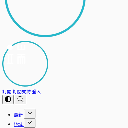
訂閱
訂閱支持
登入
最新
地域