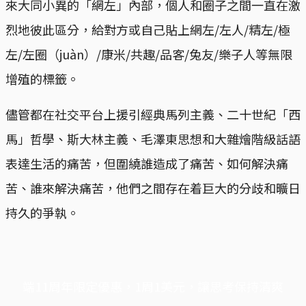
來大同小異的「網左」內部，個人和圈子之間一直在激
烈地彼此區分，給對方或自己貼上網左/左人/精左/極
左/左圈（juàn）/康米/共趣/品客/兔友/樂子人等無限
增殖的標籤。
儘管都在社交平台上援引經典馬列主義、二十世紀「西
馬」哲學、斯大林主義、毛澤東思想和大雜燴階級話語
表達生活的痛苦，但圍繞誰造成了痛苦、如何解決痛
苦、誰來解決痛苦，他們之間存在着巨大的分歧和曠日
持久的爭執。
端11周年限定優惠，1周1美元，讓思考保持清爽