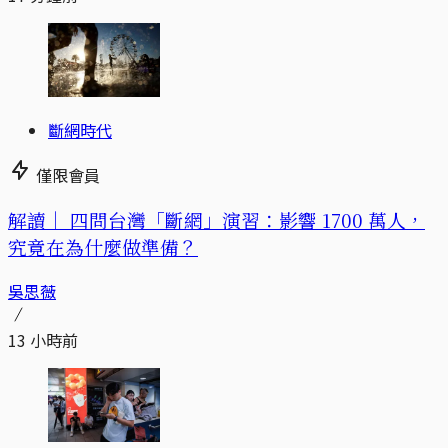
斷網時代
僅限會員
解讀｜
四問台灣「斷網」演習：影響 1700 萬人，
究竟在為什麼做準備？
吳思薇
13 小時前