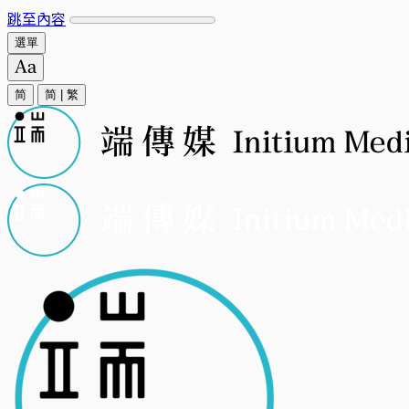
跳至內容
選單
简
简
|
繁