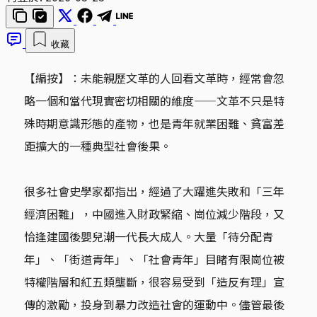
收藏
【編按】：未能親歷文革的人回看文革時，經常會忽
略一個和當代現實密切相關的維度——文革不只是特
殊時期意識形態的產物，也是青年就業困難、貧富差
距擴大的一種典型社會後果。
很多社會史學家都指出，經過了大躍進失敗和「三年
經濟困難」，中國進入財政緊縮、崗位減少階段，又
恰逢建國後嬰兒潮一代長大成人。大量「待分配青
年」、「街道青年」、「社會青年」目睹有限崗位被
特權階層和紅五類壟斷，很容易受到「造反有理」宣
傳的激勵，投身到暴力改造社會的運動中。儘管最後