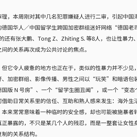
审理，本周刚对其中几名犯罪嫌疑人进行二审，引起中国
的德国华人／中国留学生跨国加密群组迷奸网络“德国老
涉案的还有张大鹏、Tong Z、Zhiting S. 等8人，也让
之间的关系再次成为公共讨论的焦点。
，但它令人疲惫的地方也正在于，类似的性暴力并不少见
奸、加密群组、影像传播、男性之间以“玩笑”和暗语包
国版 N 号房”、一个“留学生圈丑闻”，或一个“变态
何借助日常关系里的信任、互助和熟人感来发生：海外生
，本来常常意味着一种临时的安全感，却也可能被施暴者
真正暴露的，不只是某几个人的残忍，而是一整套让女性
复制的关系结构。