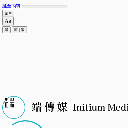
跳至内容
菜单
繁
简
|
繁