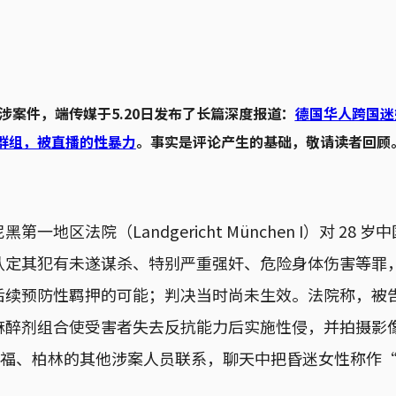
涉案件，端传媒于5.20日发布了长篇深度报道：
德国华人跨国迷
am群组，被直播的性暴力
。事实是评论产生的基础，敬请读者回顾
一地区法院（Landgericht München I）对 28
定其犯有未遂谋杀、特别严重强奸、危险身体伤害等罪，
留后续预防性羁押的可能；判决当时尚未生效。法院称，被
麻醉剂组合使受害者失去反抗能力后实施性侵，并拍摄影
与法兰克福、柏林的其他涉案人员联系，聊天中把昏迷女性称作