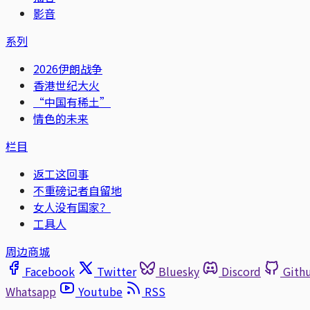
影音
系列
2026伊朗战争
香港世纪大火
“中国有稀土”
情色的未来
栏目
返工这回事
不重磅记者自留地
女人没有国家？
工具人
周边商城
Facebook
Twitter
Bluesky
Discord
Gith
Whatsapp
Youtube
RSS