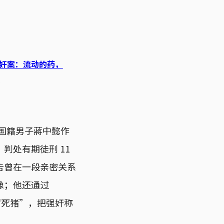
奸案：流动的药，
。
 岁中国籍男子蔣中懿作
判处有期徒刑 11
告曾在一段亲密关系
像；他还通过
“死猪”，把强奸称