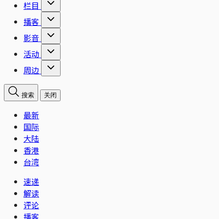
栏目
播客
影音
活动
周边
搜索
关闭
最新
国际
大陆
香港
台湾
速递
解读
评论
播客