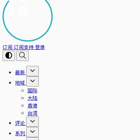
订阅
订阅支持
登录
最新
地域
国际
大陆
香港
台湾
评论
系列