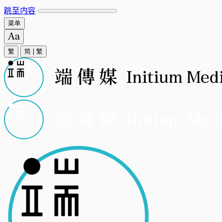
跳至内容
菜单
繁
简
|
繁