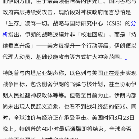
而伊朗方面，由于最高领袖哈梅内伊死亡、国内各地与
政府高层持续受攻击，现阶段对神权政府而言恐怕是
「生存」凌驾一切。战略与国际研究中心（CSIS）的
分
析
指出，伊朗的战略逻辑并非「校准回应」，而是「持
续垂直升级」——美方每提升一个行动等级，伊朗便以
代理人动员、基础设施攻击等方式扩大冲突范围。
特朗普与内塔尼亚胡声称，以色列与美国正在逐步实现
战争目标，包含削弱伊朗的飞弹与核计划，甚至协助伊
朗人民推翻神权政体等等。但截至目前为止，伊朗内部
尚未出现人民起义迹象，也看不到战斗终结的征兆。同
时，全球油价与经济正在承受重击。美国时间3月23日
晚上，特朗普的48小时最后通牒即将结束，全球会否