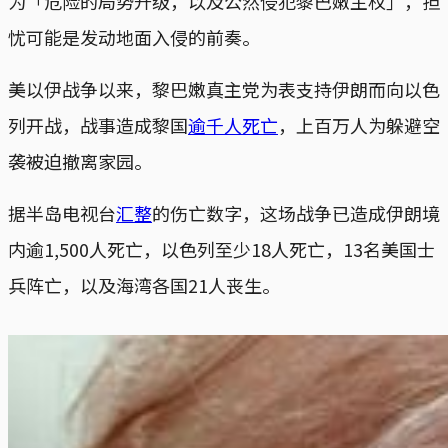
为「危险的局势升级，以及公然侵犯黎巴嫩主权」，担
忧可能是发动地面入侵的前奏。
美以伊战争以来，黎巴嫩真主党为表支持伊朗而向以色
列开战，战事造成黎国
逾千人死亡
，上百万人为躲避空
袭被迫撤离家园。
据半岛电视台
汇整
的伤亡数字，这场战争已造成伊朗境
内逾1,500人死亡，以色列至少18人死亡，13名美国士
兵阵亡，以及海湾各国21人丧生。