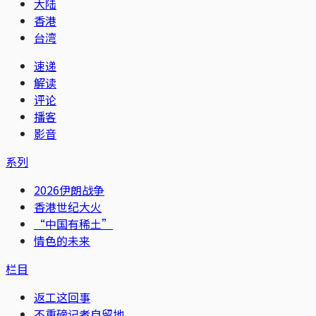
大陆
香港
台湾
速递
解读
评论
播客
影音
系列
2026伊朗战争
香港世纪大火
“中国有稀土”
情色的未来
栏目
返工这回事
不重磅记者自留地