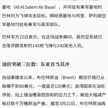
基地（Ali Al Salem Air Base），并将驻有美军基地的
巴林列为飞弹攻击目标。明哈德基地与阿里．萨利姆空
军基地均驻有美军与英军部队。
巴林军方22日表示，在这场战争期间，其防空系统已
击落伊朗发射的143枚飞弹与242架无人机。
油价突破三位数：东亚首当其冲
自战事爆发以来，布伦特原油（Brent）期货价格已从
每桶不到80美元，一度逼近120美元；波湾国家在油轮
停驶、陆上储油槽渐趋饱和的压力之下，被迫大幅减产
每日数千万桶原油产量。
截至3月22日，布伦特原油再