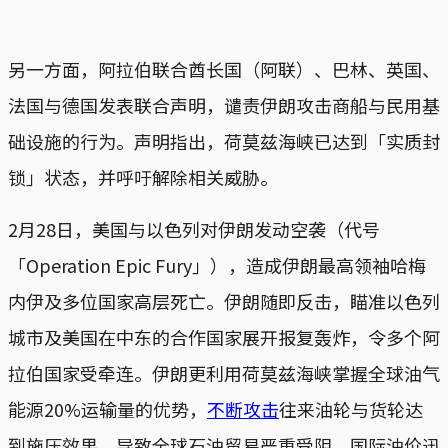
另一方面，阿拉伯联合酋长国（阿联）、巴林、英国、
法国与德国发表联合声明，谴责伊朗攻击商船与民用基
础设施的行为。声明指出，荷莫兹海峡已达到「实质封
锁」状态，并呼吁解除相关威胁。
2月28日，美国与以色列对伊朗发动空袭（代号
「Operation Epic Fury」），造成伊朗最高领袖哈梅
内伊及多位国家高层死亡。伊朗随即反击，瞄准以色列
城市及美国在中东的合作国家展开报复轰炸，令多个阿
拉伯国家受牵连。伊朗更利用荷莫兹海峡掌握全球油气
能源20%运输量的优势，
不断攻击
往来油轮与货轮达
到施压效果，导致全球石油贸易严重受阻，国际油价迅