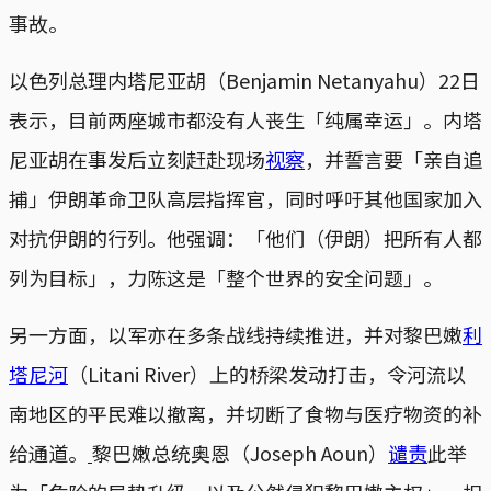
事故。
以色列总理内塔尼亚胡（Benjamin Netanyahu）22日
表示，目前两座城市都没有人丧生「纯属幸运」。内塔
尼亚胡在事发后立刻赶赴现场
视察
，并誓言要「亲自追
捕」伊朗革命卫队高层指挥官，同时呼吁其他国家加入
对抗伊朗的行列。他强调：「他们（伊朗）把所有人都
列为目标」，力陈这是「整个世界的安全问题」。
另一方面，以军亦在多条战线持续推进，并对黎巴嫩
利
塔尼河
（Litani River）上的桥梁发动打击，令河流以
南地区的平民难以撤离，并切断了食物与医疗物资的补
给通道。
黎巴嫩总统奥恩（Joseph Aoun）
谴责
此举