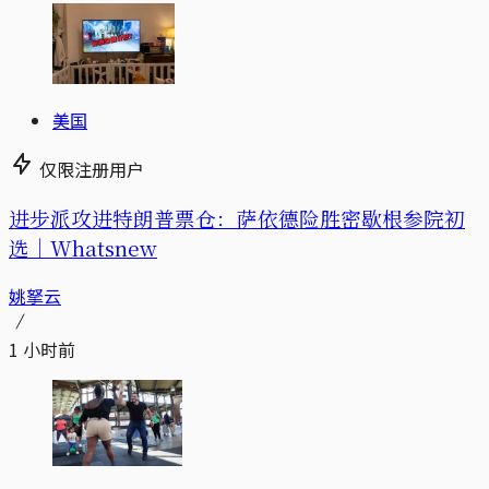
美国
仅限注册用户
进步派攻进特朗普票仓：萨依德险胜密歇根参院初
选｜Whatsnew
姚拏云
1 小时前