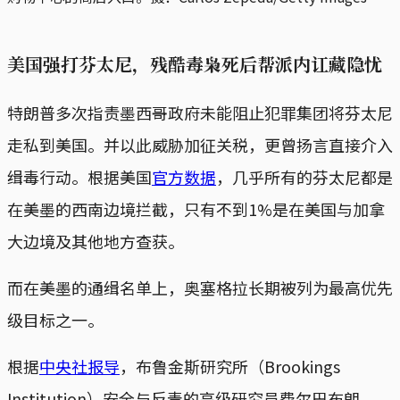
美国强打芬太尼，残酷毒枭死后帮派内讧藏隐忧
特朗普多次指责墨西哥政府未能阻止犯罪集团将芬太尼
走私到美国。并以此威胁加征关税，更曾扬言直接介入
缉毒行动。根据美国
官方数据
，几乎所有的芬太尼都是
在美墨的西南边境拦截，只有不到1%是在美国与加拿
大边境及其他地方查获。
而在美墨的通缉名单上，奥塞格拉长期被列为最高优先
级目标之一。
根据
中央社报导
，布鲁金斯研究所（Brookings
Institution）安全与反毒的高级研究员费尔巴布朗