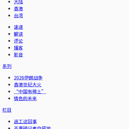
大陆
香港
台湾
速递
解读
评论
播客
影音
系列
2026伊朗战争
香港世纪大火
“中国有稀土”
情色的未来
栏目
返工这回事
不重磅记者自留地