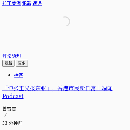
拉丁美洲
犯罪
速递
评论须知
最新
更多
播客
「伸张正义报东张」，香港市民新日常｜端闻
Podcast
曾雪雯
33 分钟前