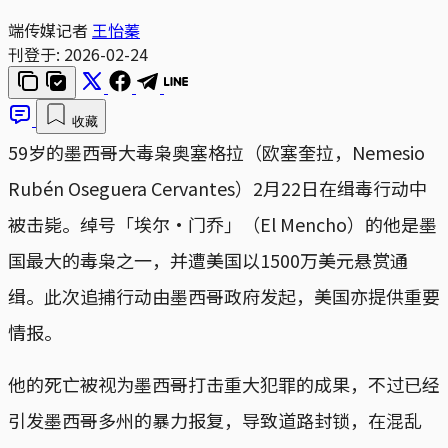
端传媒记者
王怡蓁
刊登于:
2026-02-24
收藏
59岁的墨西哥大毒枭奥塞格拉（欧塞奎拉，Nemesio
Rubén Oseguera Cervantes）2月22日在缉毒行动中
被击毙。绰号「埃尔‧门乔」（El Mencho）的他是墨
国最大的毒枭之一，并遭美国以1500万美元悬赏通
缉。此次追捕行动由墨西哥政府发起，美国亦提供重要
情报。
他的死亡被视为墨西哥打击重大犯罪的成果，不过已经
引发墨西哥多州的暴力报复，导致道路封锁，在混乱