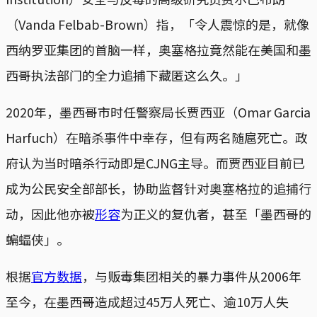
（Vanda Felbab-Brown）指，「令人震惊的是，就像
西纳罗亚集团的首脑一样，奥塞格拉竟然能在美国和墨
西哥执法部门的全力追捕下藏匿这么久。」
2020年，墨西哥市时任警察局长贾西亚（Omar Garcia
Harfuch）在暗杀事件中幸存，但有两名随扈死亡。政
府认为当时暗杀行动即是CJNG主导。而贾西亚目前已
成为公民安全部部长，协助监督针对奥塞格拉的追捕行
动，因此他亦被
形容
为正义的复仇者，甚至「墨西哥的
蝙蝠侠」。
根据
官方数据
，与贩毒集团相关的暴力事件从2006年
至今，在墨西哥造成超过45万人死亡、逾10万人失