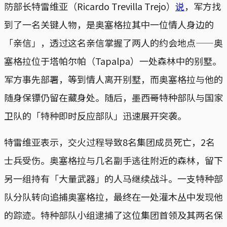
防部长特雷维亚（Ricardo Trevilla Trejo）
说
，军方找
到了一名关键人物，是奥塞格拉其中一位情人身边的
「亲信」，透过这名亲信掌握了两人的约会地点——奥
塞格拉位于塔帕尔帕（Tapalpa）一处森林中的别墅。
军方事先部署，等到情人离开别墅，而奥塞格拉与他的
随身保镖仍留在藏身处。随后，墨西哥特种部队与国家
卫队的「特种即时反应部队」迅速展开突袭。
特雷维亚表示，交火过程导致8名集团成员死亡，2名
士兵受伤。奥塞格拉与几名副手逃往附近的森林，留下
另一组持有「大量武器」的人马继续战斗。一支特种部
队分队转向追捕奥塞格拉，最终在一处灌木丛中发现他
的踪迹。特种部队小组逮捕了这位集团首领及其两名保