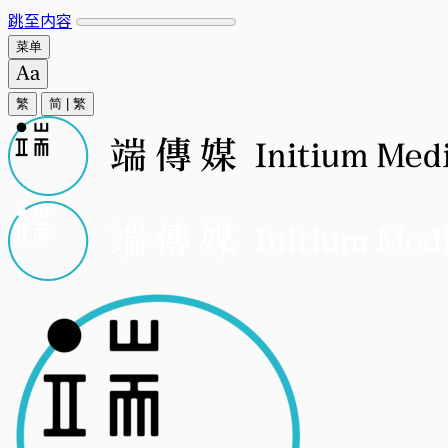
跳至内容
菜单
繁
简
|
繁