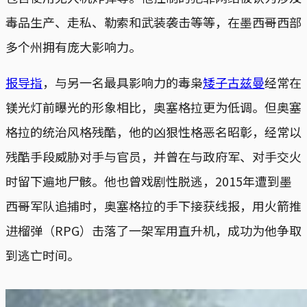
毒品生产、走私、勒索和武装袭击等等，在墨西哥西部
多个州拥有庞大影响力。
报导指
，与另一名最具影响力的毒枭
矮子古兹曼
经常在
镁光灯前曝光的形象相比，奥塞格拉更为低调。但奥塞
格拉的统治风格残酷，他的凶狠性格恶名昭彰，经常以
残酷手段威胁对手与官员，并曾在与政府军、对手交火
时留下遍地尸骸。他也曾戏剧性脱逃，2015年遭到墨
西哥军队追捕时，奥塞格拉的手下接获线报，用火箭推
进榴弹（RPG）击落了一架军用直升机，成功为他争取
到逃亡时间。