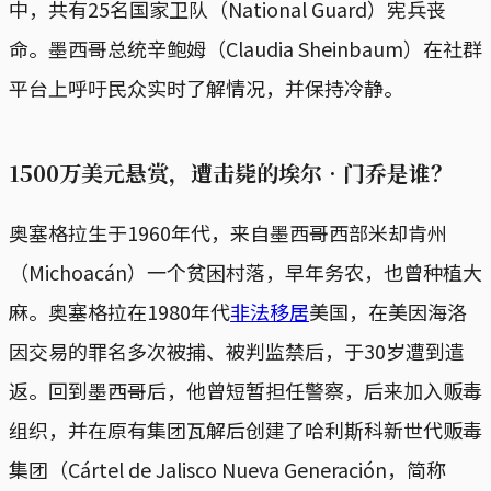
中，共有25名国家卫队（National Guard）宪兵丧
命。墨西哥总统辛鲍姆（Claudia Sheinbaum）在社群
平台上呼吁民众实时了解情况，并保持冷静。
1500万美元悬赏，遭击毙的埃尔‧门乔是谁？
奥塞格拉生于1960年代，来自墨西哥西部米却肯州
（Michoacán）一个贫困村落，早年务农，也曾种植大
麻。奥塞格拉在1980年代
非法移居
美国，在美因海洛
因交易的罪名多次被捕、被判监禁后，于30岁遭到遣
返。回到墨西哥后，他曾短暂担任警察，后来加入贩毒
组织，并在原有集团瓦解后创建了哈利斯科新世代贩毒
集团（Cártel de Jalisco Nueva Generación，简称