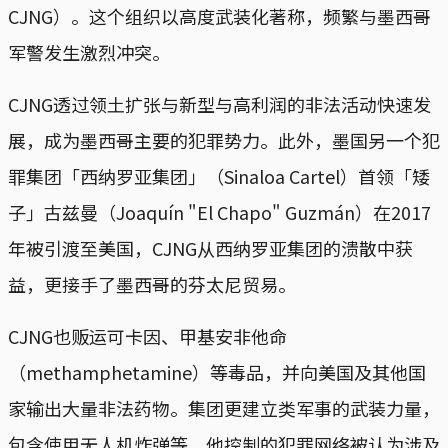
CJNG）。这个组织以高度武装化著称，频繁与墨西哥
军警发生激烈冲突。
CJNG透过领土扩张与新型与高利润的非法活动快速发
展，成为墨西哥主要的犯罪势力。此外，墨国另一个犯
罪集团「西纳罗亚集团」（Sinaloa Cartel）首领「矮
子」古兹曼（Joaquín "El Chapo" Guzmán）在2017
年被引渡至美国，CJNG从西纳罗亚集团的溃散中获
益，更接手了墨西哥的芬太尼贸易。
CJNG也贩运可卡因、甲基安非他命
（methamphetamine）等毒品，并向美国及其他国
家输出大量非法药物。集团更建立类军事的武装力量，
包含使用无人机炸弹等。他控制的犯罪网络被认为涉及