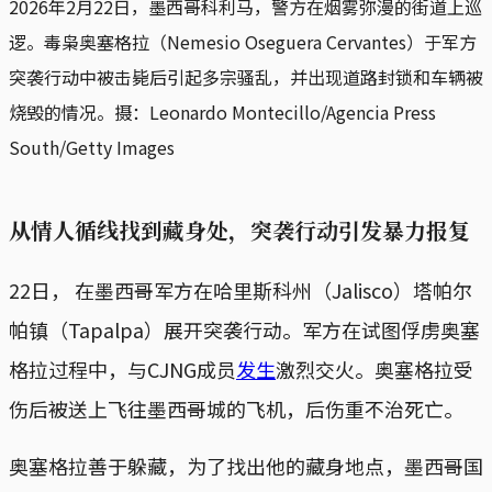
2026年2月22日，墨西哥科利马，警方在烟雾弥漫的街道上巡
逻。毒枭奥塞格拉（Nemesio Oseguera Cervantes）于军方
突袭行动中被击毙后引起多宗骚乱，并出现道路封锁和车辆被
烧毁的情况。摄：Leonardo Montecillo/Agencia Press 
South/Getty Images
从情人循线找到藏身处，突袭行动引发暴力报复
22日， 在墨西哥军方在哈里斯科州（Jalisco）塔帕尔
帕镇（Tapalpa）展开突袭行动。军方在试图俘虏奥塞
格拉过程中，与CJNG成员
发生
激烈交火。奥塞格拉受
伤后被送上飞往墨西哥城的飞机，后伤重不治死亡。
奥塞格拉善于躲藏，为了找出他的藏身地点，墨西哥国