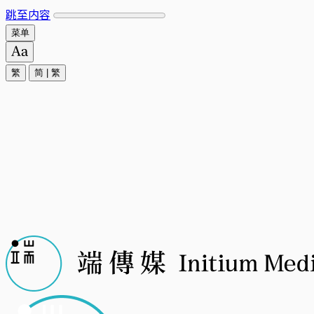
跳至内容
菜单
繁
简
|
繁