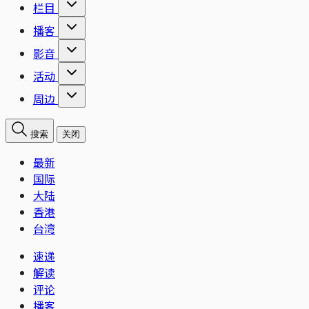
栏目
播客
影音
活动
周边
搜索
关闭
最新
国际
大陆
香港
台湾
速递
解读
评论
播客