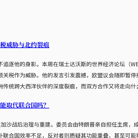
税威胁与北约裂痕
不追逐他的身影。本周在瑞士达沃斯的世界经济论坛（W
额关税作为威胁。他的发言引发震撼，欧盟议会随即暂停
洲传统跨大西洋伙伴的深度裂痕，而双方合作又将走向什
能取代联合国吗？
焦加沙战后治理与重建。委员会由特朗普亲自担任主席，
补联合国效率不足，反对者则质疑其功能重叠，甚至可能