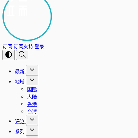
订阅
订阅支持
登录
最新
地域
国际
大陆
香港
台湾
评论
系列