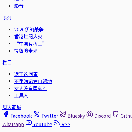
影音
系列
2026伊朗战争
香港世纪大火
“中国有稀土”
情色的未来
栏目
返工这回事
不重磅记者自留地
女人没有国家？
工具人
周边商城
Facebook
Twitter
Bluesky
Discord
Gith
Whatsapp
Youtube
RSS