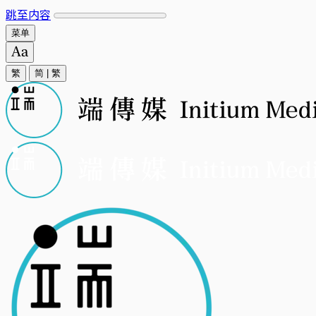
跳至内容
菜单
繁
简
|
繁