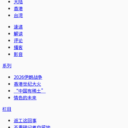
大陆
香港
台湾
速递
解读
评论
播客
影音
系列
2026伊朗战争
香港世纪大火
“中国有稀土”
情色的未来
栏目
返工这回事
不重磅记者自留地