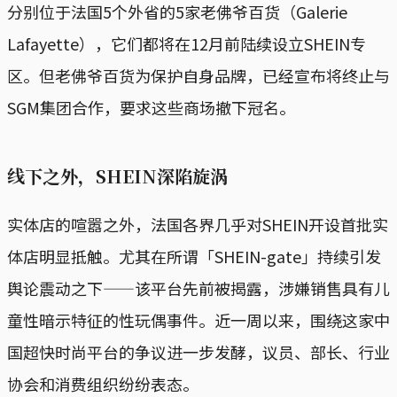
分别位于法国5个外省的5家老佛爷百货（Galerie
Lafayette），它们都将在12月前陆续设立SHEIN专
区。但老佛爷百货为保护自身品牌，已经宣布将终止与
SGM集团合作，要求这些商场撤下冠名。
线下之外，SHEIN深陷旋涡
实体店的喧嚣之外，法国各界几乎对SHEIN开设首批实
体店明显抵触。尤其在所谓「SHEIN-gate」持续引发
舆论震动之下——该平台先前被揭露，涉嫌销售具有儿
童性暗示特征的性玩偶事件。近一周以来，围绕这家中
国超快时尚平台的争议进一步发酵，议员、部长、行业
协会和消费组织纷纷表态。