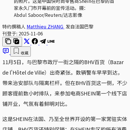
的照片。这是中国快时尚零售商Shein在巴黎的首
家永久门市开幕前的宣传活动。摄：
Abdul Saboor/Reuters/达志影像
特约撰稿人
Matthieu ZHANG
发自法国巴黎
刊登于:
2025-11-06
收藏
11月5日，与巴黎市政厅一街之隔的BHV百货（Bazar
de l'Hôtel de Ville）出奇紧张。数辆警车早早到达，
带来治安部队与隔离栏杆。但在BHV百货这一侧，不少
顾客提前数小时排队，来参加电商SHEIN第一个线下店
铺开业，气氛有着鲜明对比。
这是SHEIN在法国、乃至全世界开设的第一家常驻实体
店铺，BHV百货还特别促销：在SHEIN专区的所有消费