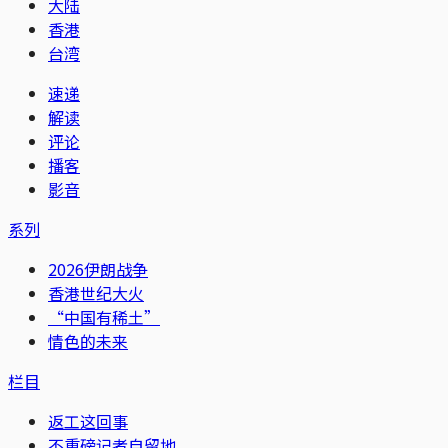
大陆
香港
台湾
速递
解读
评论
播客
影音
系列
2026伊朗战争
香港世纪大火
“中国有稀土”
情色的未来
栏目
返工这回事
不重磅记者自留地