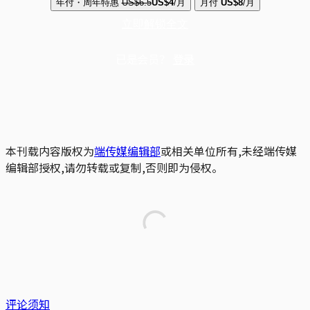
年付・周年特惠
US$6.5
US$4
/月
月付
US$8
/月
立即解锁全文
已是会员？
登录
本刊载内容版权为
端传媒编辑部
或相关单位所有,未经端传媒
编辑部授权,请勿转载或复制,否则即为侵权。
评论须知