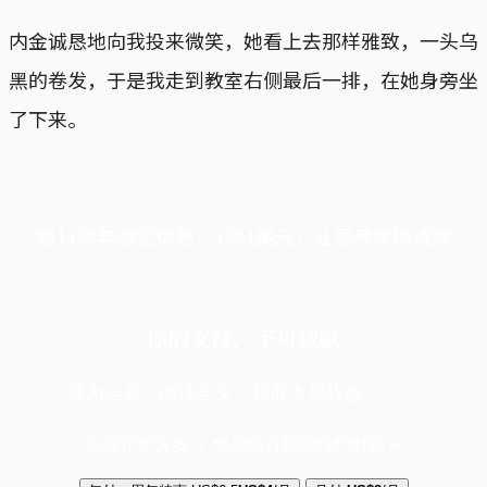
内金诚恳地向我投来微笑，她看上去那样雅致，一头乌
黑的卷发，于是我走到教室右侧最后一排，在她身旁坐
了下来。
端11周年限定优惠，1周1美元，让思考保持清爽
你的支持，不可或缺
成为会员，阅读全文，领取专属权益
选择守护方案 + 华尔街日报或纽约时报