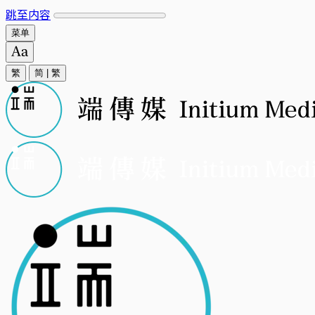
跳至内容
菜单
繁
简
|
繁