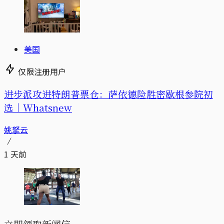
美国
仅限注册用户
进步派攻进特朗普票仓：萨依德险胜密歇根参院初
选｜Whatsnew
姚拏云
1 天前
立即领取新闻信