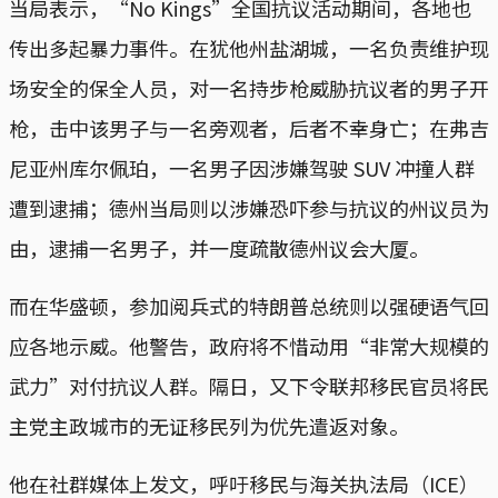
当局表示，“No Kings”全国抗议活动期间，各地也
传出多起暴力事件。在犹他州盐湖城，一名负责维护现
场安全的保全人员，对一名持步枪威胁抗议者的男子开
枪，击中该男子与一名旁观者，后者不幸身亡；在弗吉
尼亚州库尔佩珀，一名男子因涉嫌驾驶 SUV 冲撞人群
遭到逮捕；德州当局则以涉嫌恐吓参与抗议的州议员为
由，逮捕一名男子，并一度疏散德州议会大厦。
而在华盛顿，参加阅兵式的特朗普总统则以强硬语气回
应各地示威。他警告，政府将不惜动用“非常大规模的
武力”对付抗议人群。隔日，又下令联邦移民官员将民
主党主政城市的无证移民列为优先遣返对象。
他在社群媒体上发文，呼吁移民与海关执法局（ICE）