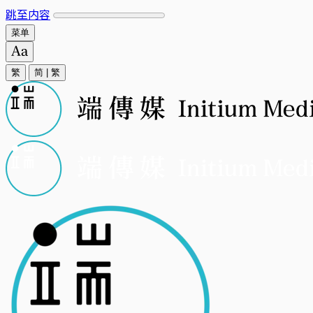
跳至内容
菜单
繁
简
|
繁