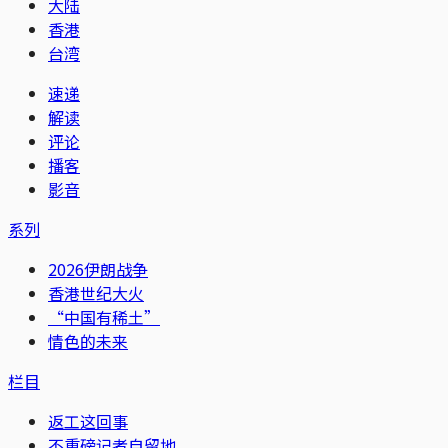
大陆
香港
台湾
速递
解读
评论
播客
影音
系列
2026伊朗战争
香港世纪大火
“中国有稀土”
情色的未来
栏目
返工这回事
不重磅记者自留地