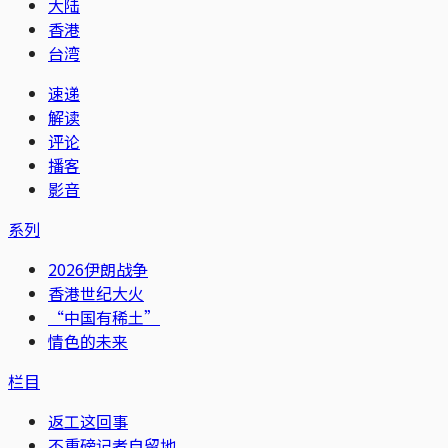
大陆
香港
台湾
速递
解读
评论
播客
影音
系列
2026伊朗战争
香港世纪大火
“中国有稀土”
情色的未来
栏目
返工这回事
不重磅记者自留地