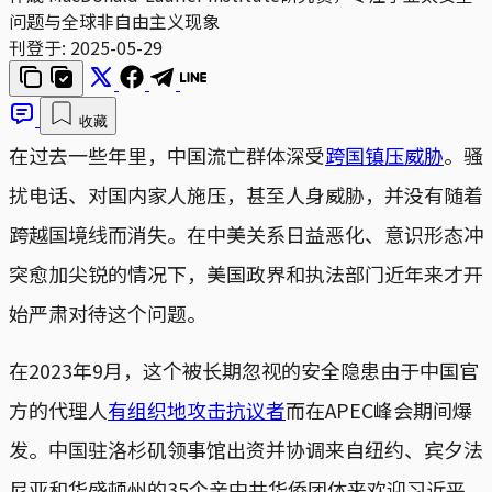
问题与全球非自由主义现象
刊登于:
2025-05-29
收藏
在过去一些年里，中国流亡群体深受
跨国镇压威胁
。骚
扰电话、对国内家人施压，甚至人身威胁，并没有随着
跨越国境线而消失。在中美关系日益恶化、意识形态冲
突愈加尖锐的情况下，美国政界和执法部门近年来才开
始严肃对待这个问题。
在2023年9月，这个被长期忽视的安全隐患由于中国官
方的代理人
有组织地攻击抗议者
而在APEC峰会期间爆
发。中国驻洛杉矶领事馆出资并协调来自纽约、宾夕法
尼亚和华盛顿州的35个亲中共华侨团体来欢迎习近平