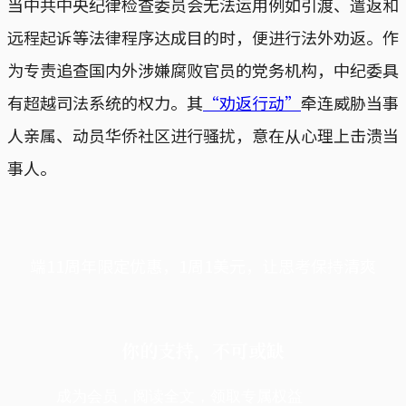
当中共中央纪律检查委员会无法运用例如引渡、遣返和
远程起诉等法律程序达成目的时，便进行法外劝返。作
为专责追查国内外涉嫌腐败官员的党务机构，中纪委具
有超越司法系统的权力。其
“劝返行动”
牵连威胁当事
人亲属、动员华侨社区进行骚扰，意在从心理上击溃当
事人。
端11周年限定优惠，1周1美元，让思考保持清爽
你的支持，不可或缺
成为会员，阅读全文，领取专属权益