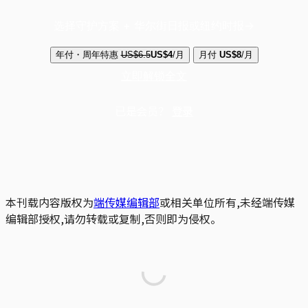
选择守护方案 + 华尔街日报或纽约时报
年付・周年特惠
US$6.5
US$4
/月
月付
US$8
/月
立即解锁全文
已是会员？
登录
本刊载内容版权为
端传媒编辑部
或相关单位所有,未经端传媒
编辑部授权,请勿转载或复制,否则即为侵权。