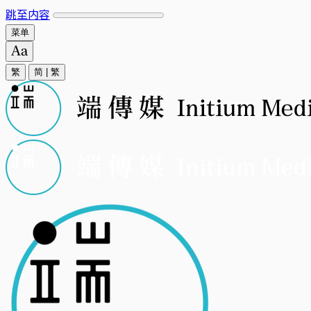
跳至内容
菜单
繁
简
|
繁