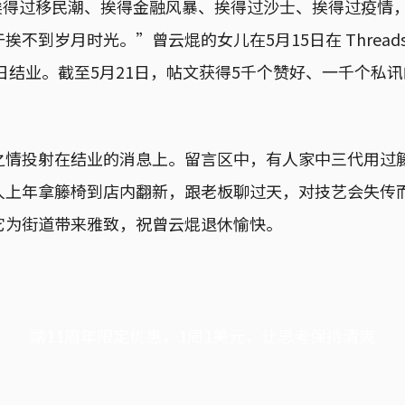
5年，挨得过移民潮、挨得金融风暴、挨得过沙士、挨得过疫情
挨不到岁月时光。”曾云焜的女儿在5月15日在 Thread
0日结业。截至5月21日，帖文获得5千个赞好、一千个私
之情投射在结业的消息上。留言区中，有人家中三代用过
人上年拿籐椅到店内翻新，跟老板聊过天，对技艺会失传
它为街道带来雅致，祝曾云焜退休愉快。
端11周年限定优惠，1周1美元，让思考保持清爽