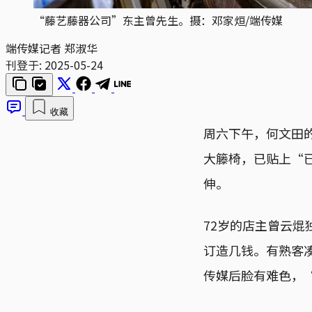
“藤艺藤器公司”东主曾先生。摄：邓家烜/端传媒
端传媒记者 郑淑华
刊登于:
2025-05-24
收藏
周六下午，何文田
大籐椅，已贴上“
伸。
72岁的店主曾云
订造几钱。有熟客
传媒后脸有难色，