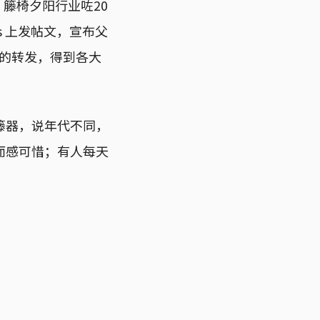
，籐椅夕阳行业咗20
s 上发帖文，宣布父
讯的转发，得到各大
籐器，说年代不同，
而感可惜；有人每天