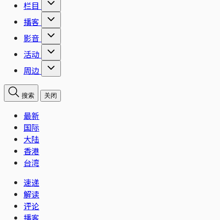
栏目
播客
影音
活动
周边
搜索
关闭
最新
国际
大陆
香港
台湾
速递
解读
评论
播客