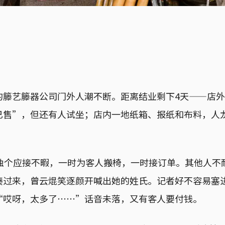
的籐艺籐器公司门外人潮不断。距离结业剩下4天——店
已售”，但还有人试坐；店内一地纸箱、报纸和布料，人
焜独个应接不暇，一时为客人搬椅，一时接订单。其他人不
凑过来，曾云焜笑逐颜开喊出她的姓氏。记者好不容易塞
“哎呀，太多了⋯⋯”话音未落，又有客人要付钱。