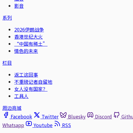
影音
系列
2026伊朗战争
香港世纪大火
“中国有稀土”
情色的未来
栏目
返工这回事
不重磅记者自留地
女人没有国家？
工具人
周边商城
Facebook
Twitter
Bluesky
Discord
Gith
Whatsapp
Youtube
RSS