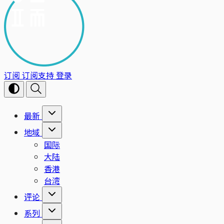
订阅
订阅支持
登录
最新
地域
国际
大陆
香港
台湾
评论
系列