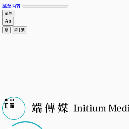
跳至内容
菜单
繁
简
|
繁