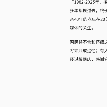
“1982-202
多年都挨过去，终于
亲43年的老店在2
媒体的关注。
网民将不舍和怀缅
将来只成追忆；有
经过籐器店，感谢