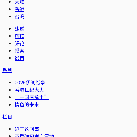
大陆
香港
台湾
速递
解读
评论
播客
影音
系列
2026伊朗战争
香港世纪大火
“中国有稀土”
情色的未来
栏目
返工这回事
不重磅记者自留地