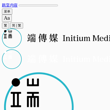
跳至内容
菜单
繁
简
|
繁