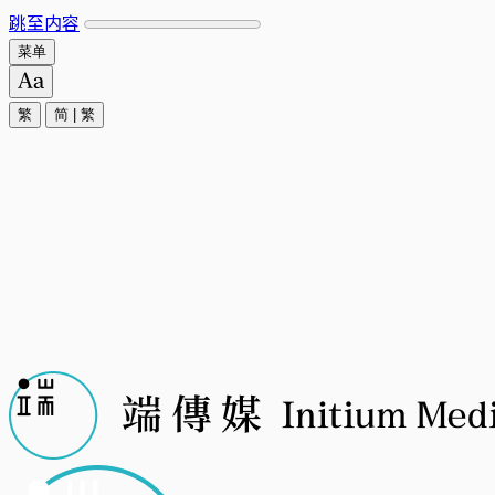
跳至内容
菜单
繁
简
|
繁