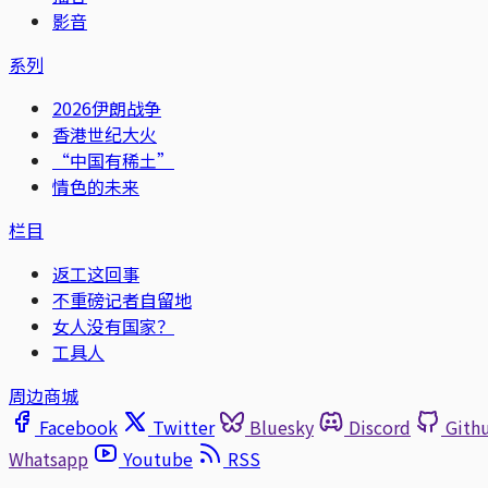
影音
系列
2026伊朗战争
香港世纪大火
“中国有稀土”
情色的未来
栏目
返工这回事
不重磅记者自留地
女人没有国家？
工具人
周边商城
Facebook
Twitter
Bluesky
Discord
Gith
Whatsapp
Youtube
RSS