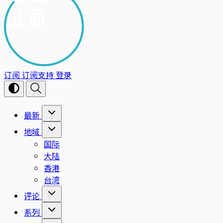
订阅
订阅支持
登录
最新
地域
国际
大陆
香港
台湾
评论
系列