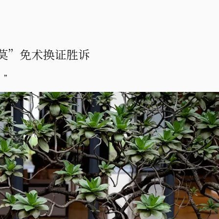
莫”免术换证胜诉
。”