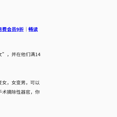
月费会员9折
｜
畅读
”，并在他们满14
变女，女变男，可以
手术摘除性器官，你