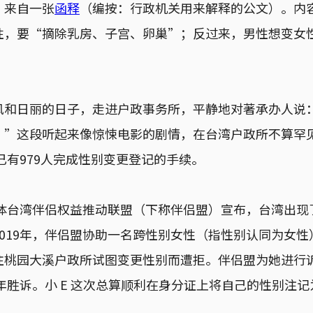
”来自一张
函释
（编按：行政机关用来解释的公文）。内
性，要“摘除乳房、子宫、卵巢”；反过来，男性想变女
风和日丽的日子，走进户政事务所，平静地对著承办人说
。”这段听起来像惊悚电影的剧情，在台湾户政所不算罕
少已有979人完成性别变更登记的手续。
团体台湾伴侣权益推动联盟（下称伴侣盟）宣布，台湾出现
019年，伴侣盟协助一名跨性别女性（指性别认同为女性
往桃园大溪户政所试图变更性别而遭拒。伴侣盟为她进行
1年胜诉。小 E 这次总算顺利在身分证上将自己的性别注