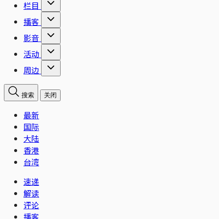
栏目
播客
影音
活动
周边
搜索
关闭
最新
国际
大陆
香港
台湾
速递
解读
评论
播客