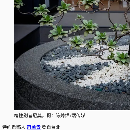
跨性别者尼莫。摄：陈焯煇/端传媒
特約撰稿人
蕭函青
發自台北