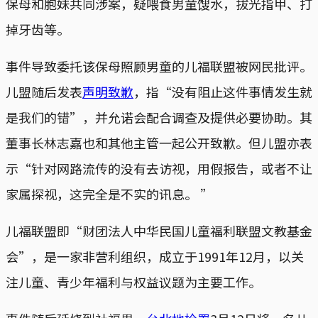
保母和胞妹共同涉案，疑喂食男童馊水，拔光指甲、打
掉牙齿等。
事件导致委托该保母照顾男童的儿福联盟被网民批评。
儿盟随后发表
声明致歉
，指“没有阻止这件事情发生就
是我们的错”，并允诺会配合调查及提供必要协助。其
董事长林志嘉也和其他主管一起公开致歉。但儿盟亦表
示“针对网路流传的没有去访视，用假报告，或者不让
家属探视，这完全是不实的讯息。 ”
儿福联盟即“财团法人中华民国儿童福利联盟文教基金
会”，是一家非营利组织，成立于1991年12月，以关
注儿童、青少年福利与权益议题为主要工作。