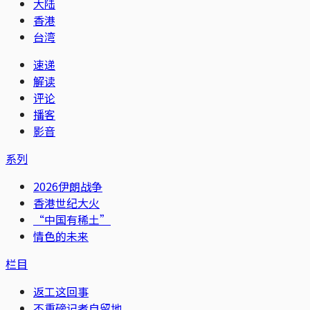
大陆
香港
台湾
速递
解读
评论
播客
影音
系列
2026伊朗战争
香港世纪大火
“中国有稀土”
情色的未来
栏目
返工这回事
不重磅记者自留地