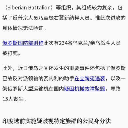
（Siberian Battalion）等组织，其组成较为复杂，包
括了反普京人员乃至极右翼新纳粹人员。惟此次进攻的
具体情况无法验证。
俄罗斯国防部则称
此次有234名乌克兰/亲乌战斗人员
被打死。
此外，近日俄乌之间还发生的重要事件还包括了俄罗斯
已故反对派领袖纳瓦内利的助手
在立陶宛遇袭
，以及一
架俄罗斯大型运输机在国内
疑因机械故障坠毁
，导致
15人丧生。
印度选前实施疑歧视特定族群的公民身分法