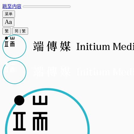
跳至内容
菜单
繁
简
|
繁