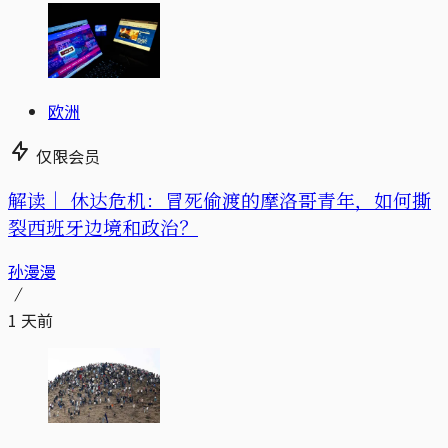
欧洲
仅限会员
解读｜
休达危机：冒死偷渡的摩洛哥青年，如何撕
裂西班牙边境和政治？
孙漫漫
1 天前