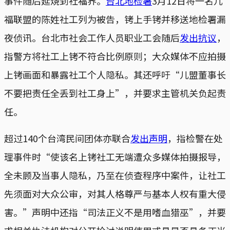
事件随后延烧到社福界。
台北地检署
3月12日将一名儿
福联盟的陈姓社工列为被告，铐上手铐并移送地检署漏
夜侦讯。台北市社会工作人员职业工会随后
发出抗议
，
指警方将社工上铐不符合比例原则；大众媒体不应拍摄
上铐画面和暴露社工个人隐私。其还呼吁“儿盟董事长
不要把责任全丢到社工身上”，并要求主管机关负起责
任。
超过140个台湾民间团体亦联合
发出声明
，指检警在处
理事件时“使该名上铐社工无端遭众多媒体拍摄报导，
全未顾及当事人隐私，乃至在侦查程序中案件，让社工
先须面对大众公审，对其人格尊严与基本人权有重大侵
害。”声明中还指“司法正义不是用嗜血猎巫”，并要