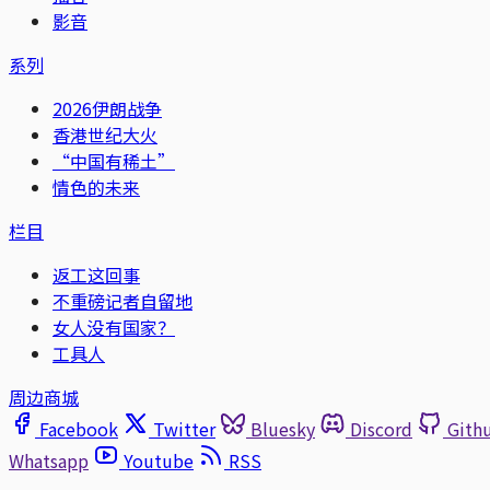
影音
系列
2026伊朗战争
香港世纪大火
“中国有稀土”
情色的未来
栏目
返工这回事
不重磅记者自留地
女人没有国家？
工具人
周边商城
Facebook
Twitter
Bluesky
Discord
Gith
Whatsapp
Youtube
RSS