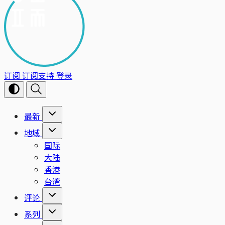
订阅
订阅支持
登录
最新
地域
国际
大陆
香港
台湾
评论
系列