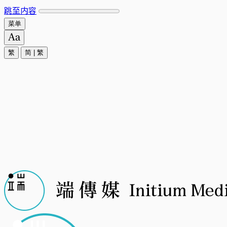
跳至内容
菜单
繁
简
|
繁