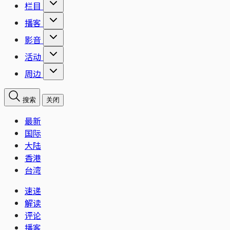
栏目
播客
影音
活动
周边
搜索
关闭
最新
国际
大陆
香港
台湾
速递
解读
评论
播客