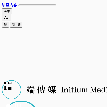
跳至内容
菜单
繁
简
|
繁