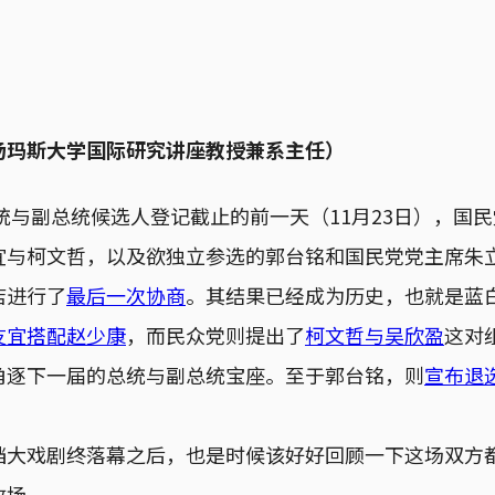
汤玛斯大学国际研究讲座教授兼系主任）
统与副总统候选人登记截止的前一天（11月23日），国
宜与柯文哲，以及欲独立参选的郭台铭和国民党党主席朱
店进行了
最后一次协商
。其结果已经成为历史，也就是蓝
友宜搭配赵少康
，而民众党则提出了
柯文哲与吴欣盈
这对
角逐下一届的总统与副总统宝座。至于郭台铭，则
宣布退
档大戏剧终落幕之后，也是时候该好好回顾一下这场双方
收场。