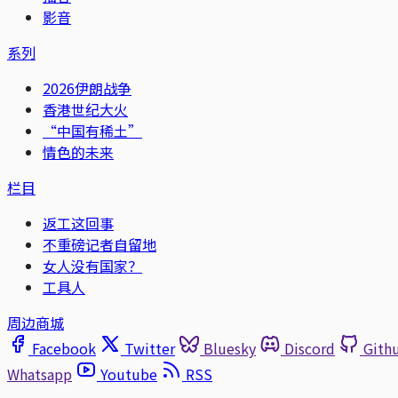
影音
系列
2026伊朗战争
香港世纪大火
“中国有稀土”
情色的未来
栏目
返工这回事
不重磅记者自留地
女人没有国家？
工具人
周边商城
Facebook
Twitter
Bluesky
Discord
Gith
Whatsapp
Youtube
RSS