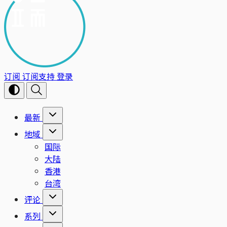
订阅
订阅支持
登录
最新
地域
国际
大陆
香港
台湾
评论
系列