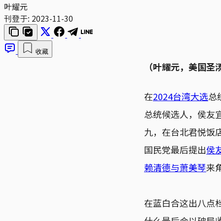
叶耀元
刊登于:
2023-11-30
收藏
（叶耀元，美国圣
在
2024台湾大选
总
总统候选人，侯友
九，在台北君悦饭
国民党最后提出
侯
赖清德与萧美琴
来
在蓝白合这出八点
什么最后会以破局