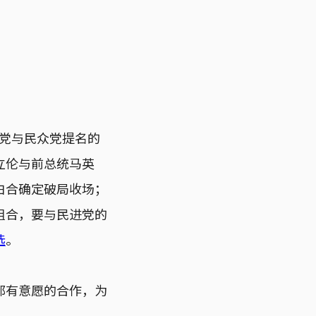
民党与民众党提名的
立伦与前总统马英
白合确定破局收场；
组合，要与民进党的
选
。
都有意愿的合作，为