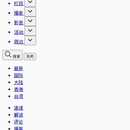
栏目
播客
影音
活动
周边
搜索
关闭
最新
国际
大陆
香港
台湾
速递
解读
评论
播客