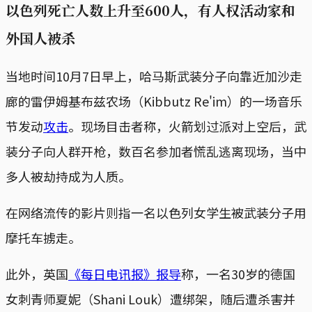
以色列死亡人数上升至600人，有人权活动家和
外国人被杀
当地时间10月7日早上，哈马斯武装分子向靠近加沙走
廊的雷伊姆基布兹农场（Kibbutz Re'im）的一场音乐
节发动
攻击
。现场目击者称，火箭划过派对上空后，武
装分子向人群开枪，数百名参加者慌乱逃离现场，当中
多人被劫持成为人质。
在网络流传的影片则指一名以色列女学生被武装分子用
摩托车掳走。
此外，英国
《每日电讯报》报导
称，一名30岁的德国
女刺青师夏妮（Shani Louk）遭绑架，随后遭杀害并