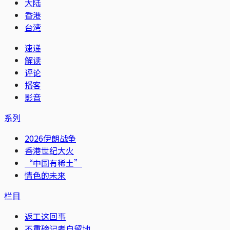
大陆
香港
台湾
速递
解读
评论
播客
影音
系列
2026伊朗战争
香港世纪大火
“中国有稀土”
情色的未来
栏目
返工这回事
不重磅记者自留地