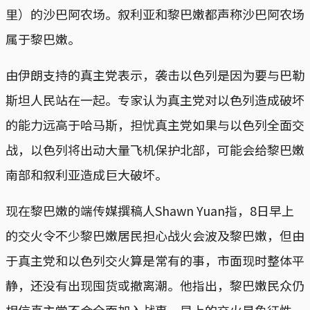
里）的沙巴阿农场。叙利亚和黎巴嫩都声称沙巴阿农场
属于黎巴嫩。
由伊朗支持的真主党表示，袭击以色列是因为要与巴勒
斯坦人民站在一起。专家认为真主党对以色列造成破坏
的能力远高于哈马斯，担忧真主党如果与以色列全面交
战，以色列将出动大量飞机保护北部，可能会给黎巴嫩
南部和叙利亚造成巨大破坏。
现在黎巴嫩的端传媒撰稿人Shawn Yuan指，8日早上
的交火令不少黎巴嫩居民担心战火会波及黎巴嫩，但由
于真主党和以色列交火算是常有的事，市面现时整体平
静，还没有出现囤货或撤离潮。他指出，黎巴嫩民众仍
相信真主党不会全面加入战事，早上的交火是象征性