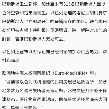
巴勒斯坦卫生部称，加沙至少有313名巴勒斯坦人因以
色列空袭和炮击而丧生。以色列总理内塔尼亚胡则要求
巴勒斯坦人“立即离开”哈马斯所在的地区。联合国巴
勒斯坦被占领土特别报告员则强调，除非解除对加沙的
封锁，否则巴勒斯坦人无处可去。
以色列还宣布以将停止向已经封锁的加沙供应电力、燃
料和商品。
欧洲地中海人权观察组织（Euro-Med HRM）称：
“目前被以色列飞机摧毁的民用房屋已达数百所，加沙
地带数万名流离失所者无家可归。水电供应几乎处于停
滞状态，医疗物资严重短缺，医院继续运转面临极大困
难。局势非常困难。”