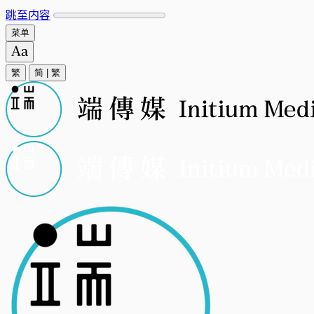
跳至内容
菜单
繁
简
|
繁