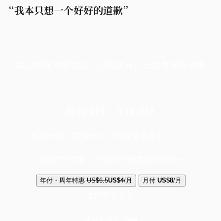
“我本只想一个好好的道歉”
端11周年限定优惠，1周1美元，让思考保持清爽
你的支持，不可或缺
成为会员，阅读全文，领取专属权益
选择守护方案 + 华尔街日报或纽约时报
年付・周年特惠
US$6.5
US$4
/月
月付
US$8
/月
立即解锁全文
已是会员？
登录