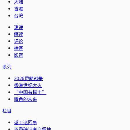
大陆
香港
台湾
速递
解读
评论
播客
影音
系列
2026伊朗战争
香港世纪大火
“中国有稀土”
情色的未来
栏目
返工这回事
不重磅记者自留地