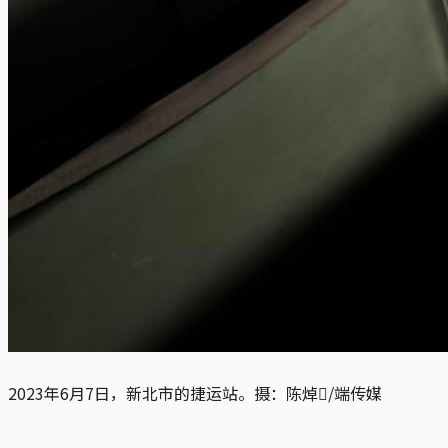
2023年6月7日，新北市的捷运站。摄：陈焯𪸩/端传媒