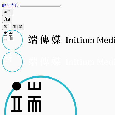
跳至内容
菜单
繁
简
|
繁