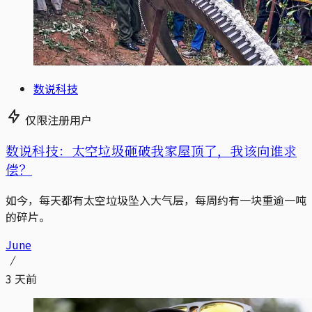
数说科技
仅限注册用户
数说科技：太空垃圾砸破我家屋顶了，我该向谁求
偿？
如今，每天都有太空垃圾坠入大气层，每周约有一块重逾一吨
的碎片。
June
3 天前