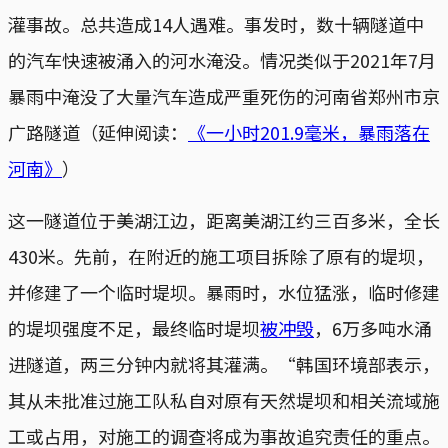
灌事故。总共造成14人遇难。事发时，数十辆隧道中
的汽车快速被涌入的河水淹没。情况类似于2021年7月
暴雨中淹没了大量汽车造成严重死伤的河南省郑州市京
广路隧道（延伸阅读：
《一小时201.9毫米，暴雨落在
河南》
）
这一隧道位于美湖江边，距离美湖江约三百多米，全长
430米。先前，在附近的施工项目拆除了原有的堤坝，
并修建了一个临时堤坝。暴雨时，水位猛涨，临时修建
的堤坝强度不足，最终临时堤坝
被冲毁
，6万多吨水涌
进隧道，两三分钟内就将其灌满。“韩国环境部表示，
其从未批准过施工队私自对原有天然堤坝和相关流域施
工或占用，对施工的调查将成为事故追究责任的重点。