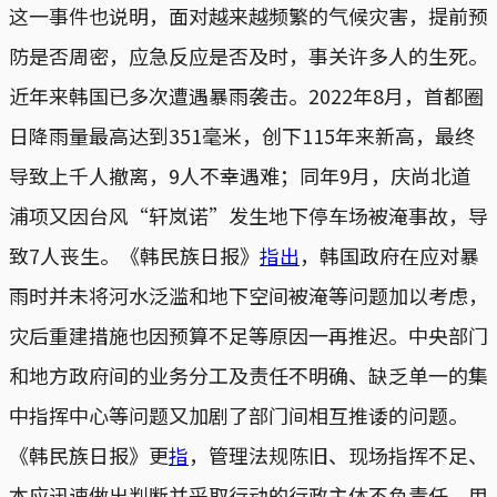
这一事件也说明，面对越来越频繁的气候灾害，提前预
防是否周密，应急反应是否及时，事关许多人的生死。
近年来韩国已多次遭遇暴雨袭击。2022年8月，首都圈
日降雨量最高达到351毫米，创下115年来新高，最终
导致上千人撤离，9人不幸遇难；同年9月，庆尚北道
浦项又因台风“轩岚诺”发生地下停车场被淹事故，导
致7人丧生。《韩民族日报》
指出
，韩国政府在应对暴
雨时并未将河水泛滥和地下空间被淹等问题加以考虑，
灾后重建措施也因预算不足等原因一再推迟。中央部门
和地方政府间的业务分工及责任不明确、缺乏单一的集
中指挥中心等问题又加剧了部门间相互推诿的问题。
《韩民族日报》更
指
，管理法规陈旧、现场指挥不足、
本应迅速做出判断并采取行动的行政主体不负责任，用