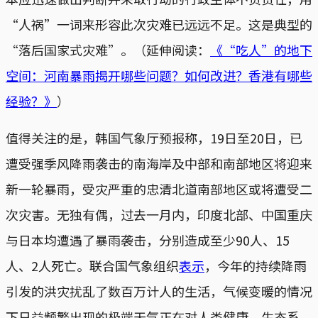
“人祸”一词来形容此次灾难已远远不足。这是典型的
“落后国家式灾难”。（延伸阅读：
《“吃人”的地下
空间：河南暴雨揭开哪些问题？如何改进？香港有哪些
经验？》
）
值得关注的是，韩国气象厅预报称，19日至20日，已
遭受强季风降雨袭击的南海岸及中部和南部地区将迎来
新一轮暴雨，受灾严重的忠清北道南部地区或将遭受二
次灾害。无独有偶，过去一月内，印度北部、中国重庆
与日本均遭遇了暴雨袭击，分别造成至少90人、15
人、2人死亡。联合国气象组织
表示
，今年的持续降雨
引发的洪灾扰乱了数百万计人的生活，气候变暖的情况
下日益频繁出现的极端天气正在对人类健康、生态系