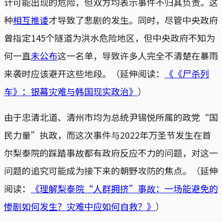
计可能出现的危险，但双方均表示事件不归其负责。这
种
相互推诿
才导致了悲剧的发生。同时，尽管中央政府
曾指定145个隧道为洪水危险地区，但中央政府不知为
何一直
未公布
这一名单，导致许多人完全不清楚在暴雨
来袭时应该避开这些地段。（延伸阅读：
《《尸杀列
车》：银幕灾难与韩国现实政治》
）
由于忠清北道、清州市均为总统尹锡悦所属的政党“国
民力量”执政，而这次事件与2022年万圣节发生在首
尔梨泰院的踩踏事故都有政府反应不力的问题，对这一
问题的追究可能成为接下来的朝野攻防的焦点。（延伸
阅读：
《理解梨泰院“人群拥挤”事故：一场能避免的
惨剧如何发生？灾难中应如何自救？》
）