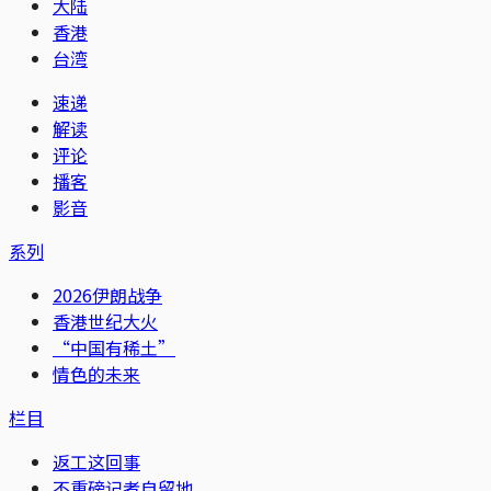
大陆
香港
台湾
速递
解读
评论
播客
影音
系列
2026伊朗战争
香港世纪大火
“中国有稀土”
情色的未来
栏目
返工这回事
不重磅记者自留地