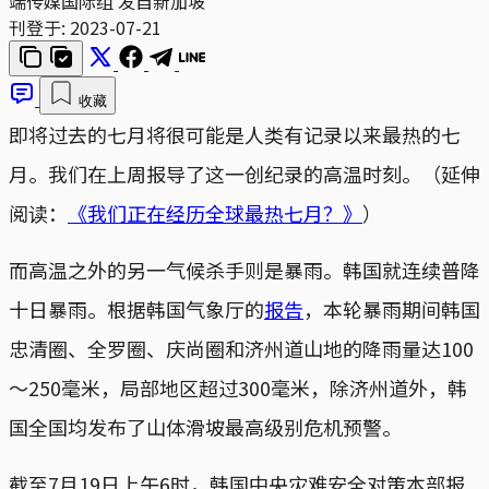
端传媒国际组 发自新加坡
刊登于:
2023-07-21
收藏
即将过去的七月将很可能是人类有记录以来最热的七
月。我们在上周报导了这一创纪录的高温时刻。（延伸
阅读：
《我们正在经历全球最热七月？》
）
而高温之外的另一气候杀手则是暴雨。韩国就连续普降
十日暴雨。根据韩国气象厅的
报告
，本轮暴雨期间韩国
忠清圈、全罗圈、庆尚圈和济州道山地的降雨量达100
～250毫米，局部地区超过300毫米，除济州道外，韩
国全国均发布了山体滑坡最高级别危机预警。
截至7月19日上午6时，韩国中央灾难安全对策本部报