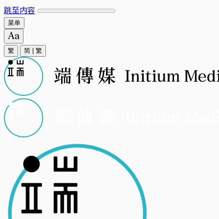
跳至内容
菜单
繁
简
|
繁