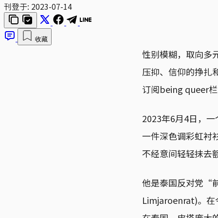
刊登于:
2023-07-14
收藏
性别模糊，取向多
压抑、信仰的挣扎
订阅being queer
2023年6月4日
一件深色调彩虹衬
不经意间轻轻抹去
他是泰国反对党“前进党”
Limjaroenr
在泰国，皮塔庞大