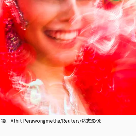
hit Perawongmetha/Reuters/达志影像