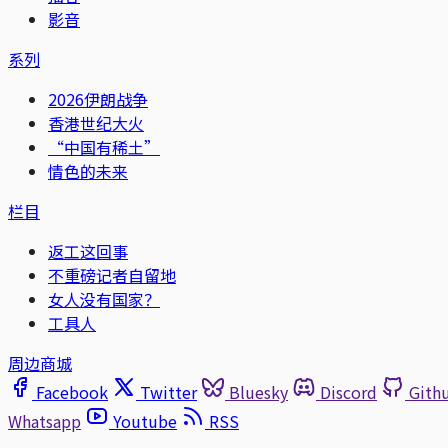
影音
系列
2026伊朗战争
香港世纪大火
“中国有稀土”
情色的未来
栏目
返工这回事
不重磅记者自留地
女人没有国家？
工具人
周边商城
Facebook
Twitter
Bluesky
Discord
Gith
Whatsapp
Youtube
RSS