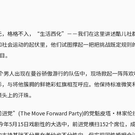
元，格格不入，“生活西化”－－我们在这里讲述酷儿社
和社会运动的起伏里，他们试图撑起一把把挑战既定规则
栏目。
，一个男人出现在曼谷骄傲游行的队伍中，现场掀起一阵阵
衫，与将他簇拥的鲜艳彩虹旗相互呼应。他保持标准微笑
额头上的汗珠。
(The Move Forward Party)的党魁皮塔·林家伦拉(
at)。在今年5月15日戏剧性的大选中，前进党横扫152个席位
的支持基础不分男女老幼也不分性向，但实现同性婚姻合