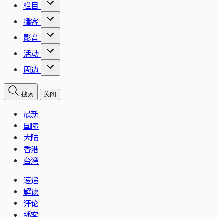
栏目
播客
影音
活动
周边
搜索
关闭
最新
国际
大陆
香港
台湾
速递
解读
评论
播客