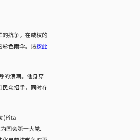
群的抗争。在威权的
的彩色雨伞。请
按此
欢呼的浪潮。他身穿
和民众招手，同时在
Pita
，成为国会第一大党。
法化是前进党争取更