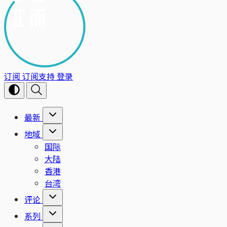
订阅
订阅支持
登录
最新
地域
国际
大陆
香港
台湾
评论
系列