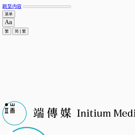
跳至内容
菜单
繁
简
|
繁