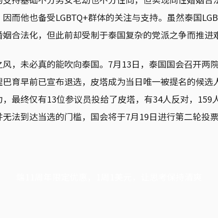
因而他也备受LGBTQ+群体的关注与支持。虽然泰国LGB
婚姻合法化，但此前却受制于泰国复杂的党派之争而推进
之风，未必真的能吹向泰国。7月13日，泰国国会召开两
理巴育早前已宣布退选，皮塔成为当日唯一被提名的候选人
，最终仅有13位参议员投给了皮塔，有34人反对，159
无法到达当选的门槛，国会将于7月19日进行第二轮投
端11周年限定优惠，1周1美元，让思考保持清爽