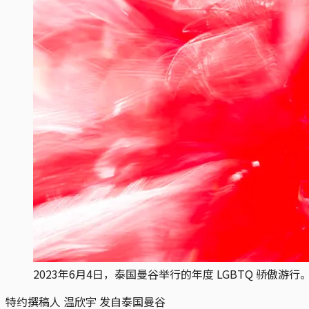
2023年6月4日，泰国曼谷举行的年度 LGBTQ 骄傲游行。摄：At
特约撰稿人 温欣宇 发自泰国曼谷