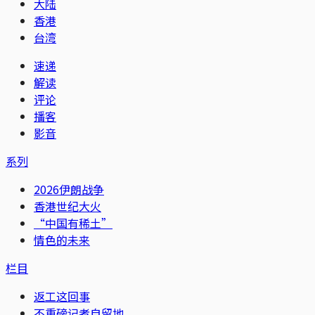
大陆
香港
台湾
速递
解读
评论
播客
影音
系列
2026伊朗战争
香港世纪大火
“中国有稀土”
情色的未来
栏目
返工这回事
不重磅记者自留地