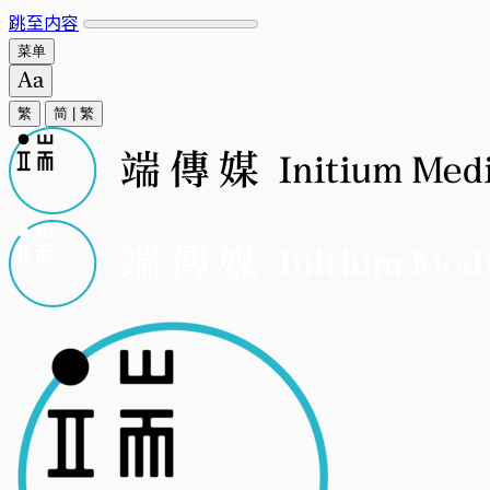
跳至内容
菜单
繁
简
|
繁