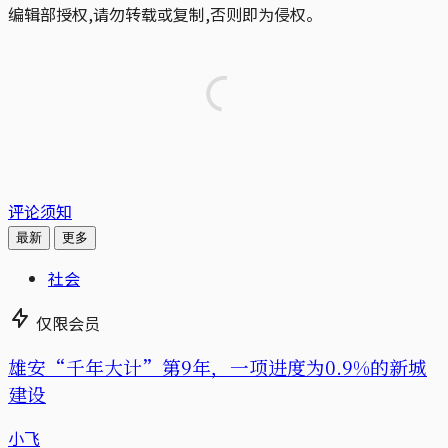
编辑部授权,请勿转载或复制,否则即为侵权。
评论须知
最新
更多
社会
仅限会员
雄安“千年大计”第9年，一项进度为0.9%的新城
建设
小飞