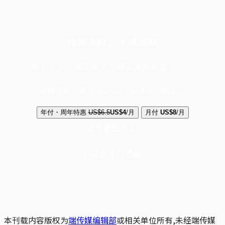
你的支持，不可或缺
成为会员，阅读全文，领取专属权益
选择守护方案 + 华尔街日报或纽约时报
年付・周年特惠
US$6.5
US$4
/月
月付
US$8
/月
立即解锁全文
已是会员？
登录
本刊载内容版权为
端传媒编辑部
或相关单位所有,未经端传媒