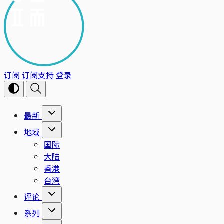
订阅
订阅支持
登录
最新
地域
国际
大陆
香港
台湾
评论
系列