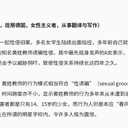
大，现居德国，女性主义者，从事翻译与写作）
出一起性侵旧案。多名女学生陆续出面指控，多年前自己
的知名黄姓教师诱骗性侵。其中最先挺身发声的A女表示
便会予以威胁恫吓，致使性侵关系持续长达四年之久。
姓教师的行为模式相当符合“性诱骗”（sexual groo
、时间跨度亦不小，显示黄姓教师的行为多年来从未遭到
害者都是只有14、15岁的少女，而行为人则是本应“春
生在所谓的明星学校内，令许多人极为震惊。