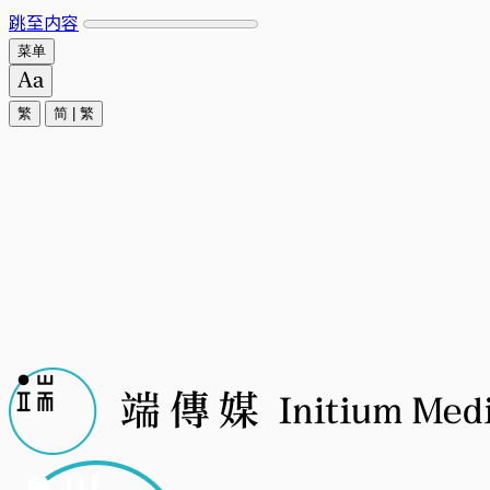
跳至内容
菜单
繁
简
|
繁