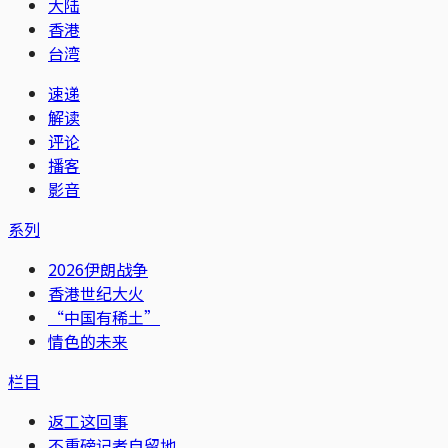
大陆
香港
台湾
速递
解读
评论
播客
影音
系列
2026伊朗战争
香港世纪大火
“中国有稀土”
情色的未来
栏目
返工这回事
不重磅记者自留地