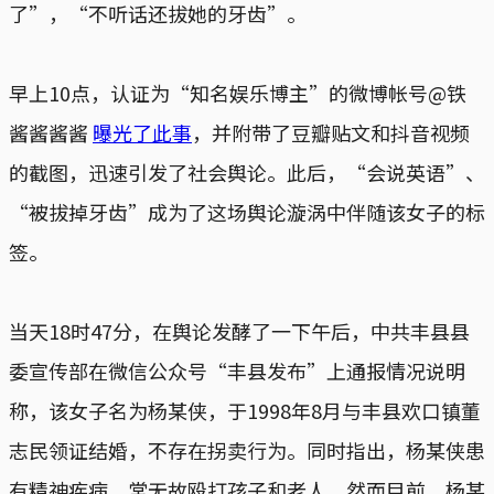
了”，“不听话还拔她的牙齿”。
早上10点，认证为“知名娱乐博主”的微博帐号@铁
酱酱酱酱
曝光了此事
，并附带了豆瓣贴文和抖音视频
的截图，迅速引发了社会舆论。此后，“会说英语”、
“被拔掉牙齿”成为了这场舆论漩涡中伴随该女子的标
签。
当天18时47分，在舆论发酵了一下午后，中共丰县县
委宣传部在微信公众号“丰县发布”上通报情况说明
称，该女子名为杨某侠，于1998年8月与丰县欢口镇董
志民领证结婚，不存在拐卖行为。同时指出，杨某侠患
有精神疾病，常无故殴打孩子和老人。然而目前，杨某