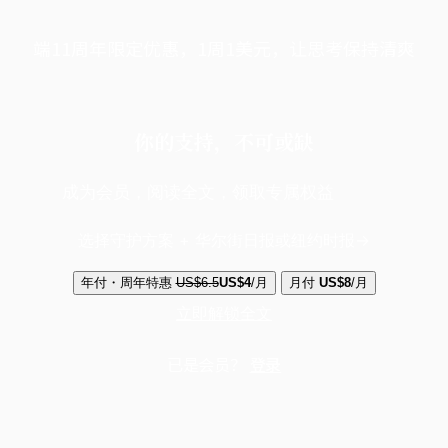
端11周年限定优惠，1周1美元，让思考保持清爽
你的支持，不可或缺
成为会员，阅读全文，领取专属权益
选择守护方案 + 华尔街日报或纽约时报
年付・周年特惠
US$6.5
US$4
/月
月付
US$8
/月
立即解锁全文
已是会员？
登录