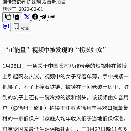
端传媒记者 陈姝玥 发自新加坡
刊登于:
2022-02-01
收藏
“正能量”视频中被发现的“拐卖妇女”
1月28日，一条关于中国农村八孩母亲的短视频在微博
上引起网友热议。视频中的女子穿着单薄，手中拽紧一
把筷子，脖子上拴着铁链，被锁在一间老破土房里，脏
乱的炕子上还有一碗冷掉的饭和馒头。该视频由抖音用
户（@徐州一修哥）拍摄于江苏省徐州丰县欢口镇董集
村的一家低保户（家庭人均年收入低于当地低保标准，
可享受国家最低生活保障补助），于1月27日晚11点多