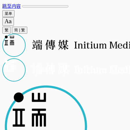
跳至内容
菜单
繁
简
|
繁