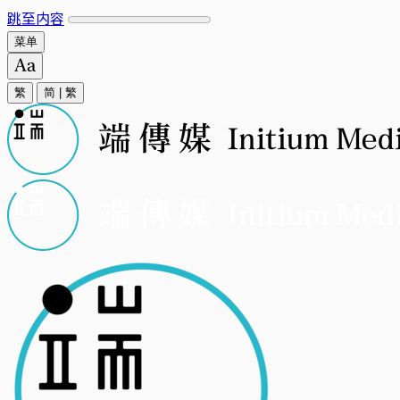
跳至内容
菜单
繁
简
|
繁