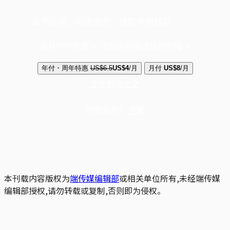
成为会员，阅读全文，领取专属权益
选择守护方案 + 华尔街日报或纽约时报
年付・周年特惠
US$6.5
US$4
/月
月付
US$8
/月
立即解锁全文
已是会员？
登录
本刊载内容版权为
端传媒编辑部
或相关单位所有,未经端传媒
编辑部授权,请勿转载或复制,否则即为侵权。