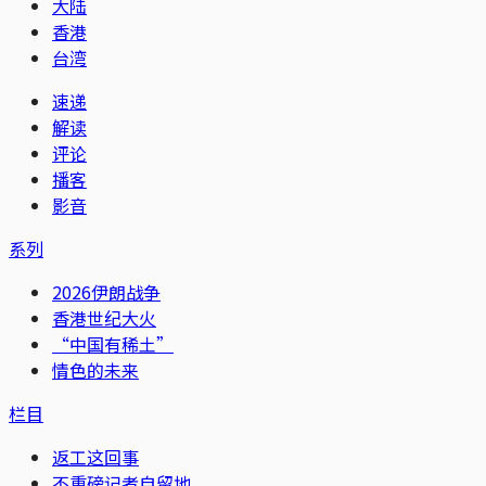
大陆
香港
台湾
速递
解读
评论
播客
影音
系列
2026伊朗战争
香港世纪大火
“中国有稀土”
情色的未来
栏目
返工这回事
不重磅记者自留地